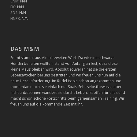
CNM:
N/N
EIC:
N/N
SD2:
N/N
HNPK:
N/N
DAS M&M
Emmi stammt aus Alma’s zweiten Wurf. Da wir eine schwarze
Hündin behalten wollten, stand von Anfang an fest, dass diese
kleine Maus bleiben wird. Absolut souverän hat sie die ersten
Lebenswochen bei uns bestritten und wir freuen uns nun auf die
neue Herausforderung. Im Rudel ist sie schon angekommen und
momentan macht sie einfach nur Spaß. Sehr selbstbewusst, aber
nicht unbesonnen wandert sie durchs Leben. Ist offen für alles und
macht schon schöne Fortschritte beim gemeinsamen Training. Wir
freuen uns auf die kommende Zeit mit ihr.