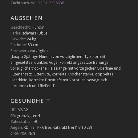
Zuchtbuch-Nr.:
DRC-L 2226636
AUSSEHEN
Geschlecht:
Hündin
Farbe:
schwarz (BbEe)
Gewicht:
24 kg
Risthöhe:
53 cm
Formwert:
vorzüglich
„knapp 2jährige Hündin von vorzüglichem Typ, korrekt
eingesetztes, dunkles Auge, korrekt angesetzte Behänge,
vorzügliche trockene Halsslänge mit vorzüglicher Oberlinie und
Rutenansatz, Otterrute, korrekte Knochenstärke, doppeltes
Haarkleid, korrekte Brusttiefe mit Vorbrust, bewegt sich
harmonisch und fließend“
GESUNDHEIT
HD:
A2/A2
ED:
grenzf/grenzf
Zahnstatus:
oB
Augen:
RD frei, PRA frei, Katarakt frei (19.10.23)
prcd-PRA:
N/N