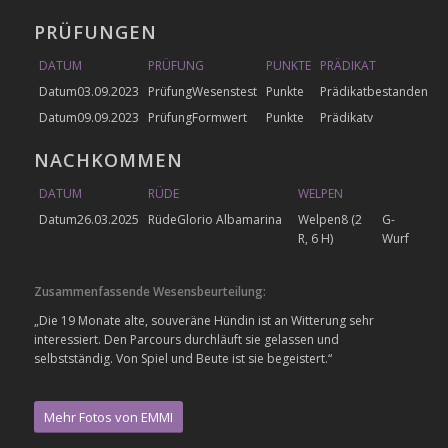
PRÜFUNGEN
DATUM
PRÜFUNG
PUNKTE
PRÄDIKAT
03.09.2023
Wesenstest
bestanden
09.09.2023
Formwert
v
NACHKOMMEN
DATUM
RÜDE
WELPEN
26.03.2025
Glorio Albamarina
8 (2
G-
R, 6 H)
Wurf
Zusammenfassende Wesensbeurteilung:
„Die 19 Monate alte, souveräne Hündin ist an Witterung sehr
interessiert. Den Parcours durchläuft sie gelassen und
selbstständig. Von Spiel und Beute ist sie begeistert.“
Mehr Fotos von EMMI