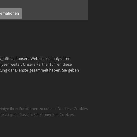
ormationen
griffe auf unsere Website zu analysieren.
ysen weiter. Unsere Partner führen diese
tzung der Dienste gesammelt haben. Sie geben
inige ihrer Funktionen zu nutzen. Da diese Cookies
te zu beeinflussen. Sie können die Cookies