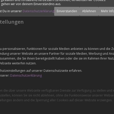
 gehen wir von deinem Einverständnis aus.
st Du in unserer
Datenschutzerklärung
Einverstanden
Ablehnen
Mehr Inf
tellungen
 personalisieren, Funktionen für soziale Medien anbieten zu können und die Zu
dung unserer Website an unsere Partner für soziale Medien, Werbung und Anal
zusammen, die Sie ihnen bereitgestellt haben oder die sie im Rahmen Ihrer Nu
ebseite weiterhin nutzen.
utzeinstellungen auf unserer Datenschutzseite erfahren.
nserer:
Datenschutzerklärung
en die über unsere Webseite verfügbaren Dienste zur Verfügung zu stellen und e
stellen, können Sie sie nicht ablehnen, ohne die Funktionsweise unserer Websei
ellungen ändern und die Sperrung aller Cookies auf dieser Website erzwingen.