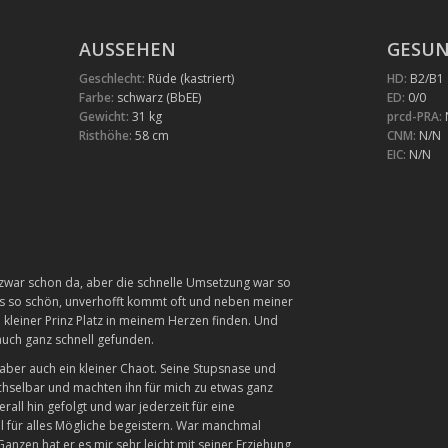
AUSSEHEN
GESUN
Geschlecht:
Rüde (kastriert)
HD:
B2/B1
Farbe:
schwarz (BbEE)
ED:
0/0
Gewicht:
31 kg
prcd-PRA:
N
Risthöhe:
58 cm
CNM:
N/N
EIC:
N/N
war schon da, aber die schnelle Umsetzung war so
t es so schön, unverhofft kommt oft und neben meiner
n kleiner Prinz Platz in meinem Herzen finden. Und
auch ganz schnell gefunden.
aber auch ein kleiner Chaot. Seine Stupsnase und
hselbar und machten ihn für mich zu etwas ganz
all hin gefolgt und war jederzeit für eine
ell für alles Mögliche begeistern. War manchmal
nzen hat er es mir sehr leicht mit seiner Erziehung