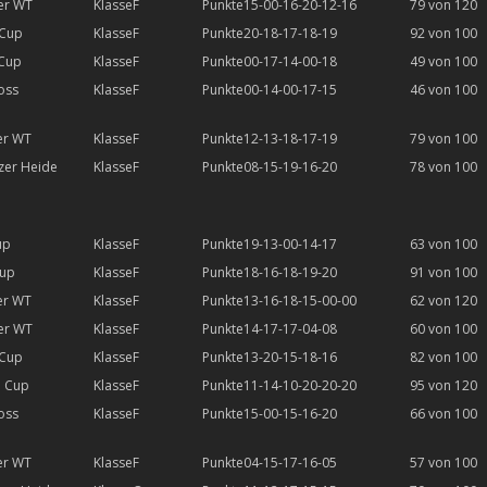
er WT
F
15-00-16-20-12-16
79 von 120
 Cup
F
20-18-17-18-19
92 von 100
 Cup
F
00-17-14-00-18
49 von 100
oss
F
00-14-00-17-15
46 von 100
er WT
F
12-13-18-17-19
79 von 100
zer Heide
F
08-15-19-16-20
78 von 100
up
F
19-13-00-14-17
63 von 100
Cup
F
18-16-18-19-20
91 von 100
er WT
F
13-16-18-15-00-00
62 von 120
er WT
F
14-17-17-04-08
60 von 100
 Cup
F
13-20-15-18-16
82 von 100
l Cup
F
11-14-10-20-20-20
95 von 120
oss
F
15-00-15-16-20
66 von 100
er WT
F
04-15-17-16-05
57 von 100