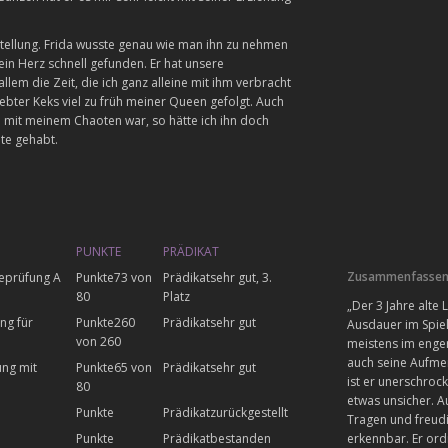
Stellung. Frida wusste genau wie man ihn zu nehmen
in Herz schnell gefunden. Er hat unsere
m die Zeit, die ich ganz alleine mit ihm verbracht
ebter Keks viel zu früh meiner Queen gefolgt. Auch
ch mit meinem Chaoten war, so hätte ich ihn doch
ite gehabt.
PUNKTE
PRÄDIKAT
Zusammenfassend
eprüfung A
73 von
sehr gut, 3.
80
Platz
„Der 3 Jahre alte
ng für
260
sehr gut
Ausdauer im Spiel
von 260
meistens im enger
auch seine Aufme
ung mit
65 von
sehr gut
ist er unerschroc
80
etwas unsicher. A
zurückgestellt
Tragen und freudi
erkennbar. Er ord
bestanden