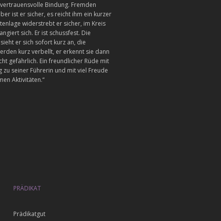
 vertrauensvolle Bindung. Fremden
r ist er sicher, es reicht ihm ein kurzer
itenlage widerstrebt er sicher, im Kreis
rangiert sich. Er ist schussfest. Die
sieht er sich sofort kurz an, die
erden kurz verbellt, er erkennt sie dann
icht gefährlich. Ein freundlicher Rüde mit
zu seiner Führerin und mit viel Freude
en Aktivitäten.“
PRÄDIKAT
gut