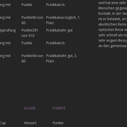
und hat eine sehr
ung mit
n.b.
Menschen gegenübe
Kontakt. In der Se
ung mit
80 von
vorzüglich, 1.
ist er belastet, ar
80
Platz
akustischen Reize 
optischen Reize w
ngsprüfung
291
sehr gut
sehr schnell als n
von 310
sehr engem Bezug 
ung mit
n.b.
an den gemeinsam
ung mit
66 von
sehr gut, 2.
80
Platz
KLASSE
PUNKTE
 Cup
S