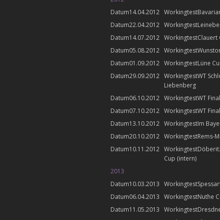
14.04.2012
Bavaria
22.04.2012
Leinebe
14.07.2012
Clauert
05.08.2012
Wunsto
01.09.2012
Lüne C
29.09.2012
WT Schl
Liebenberg
06.10.2012
WT Final
07.10.2012
WT Final
13.10.2012
Im Baye
20.10.2012
Rems-M
10.11.2012
Döberit
Cup (intern)
2013
10.03.2013
Spessar
06.04.2013
Nuthe 
11.05.2013
Dresdn