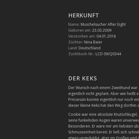
HERKUNFT
Name:
Muschelsucher After Eight
Geboren am:
23.03.2009
Verstorben am:
04.01.2018
Züchter:
Nina Baier
Land:
Deutschland
Zuchtbuch-Nr.:
LCD 09/Q0344
DER KEKS
Der Wunsch nach einem Zweithund war z
eigentlich nicht geplant. Aber wie heiß
Prinzessin konnte eigentlich nur noch ei
dieser kleine Keks hat den Weg dorthin 
Cookie war eine absolute Knutschkugel, 
seine funkelnden Augen waren unverwec
Besonderen. Er wäre mir am liebsten über
Schmuseeinheit bereit. Er ließ sich schn
etwas ungeduldig, aber im Großen und Ga