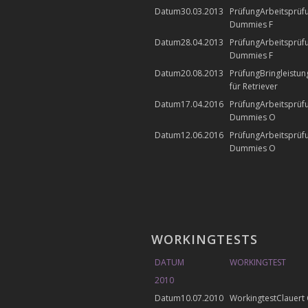
30.03.2013
Arbeitsprüf
Dummies F
28.04.2013
Arbeitsprüf
Dummies F
20.08.2013
Bringleistu
für Retriever
17.04.2016
Arbeitsprüf
Dummies O
12.06.2016
Arbeitsprüf
Dummies O
WORKINGTESTS
DATUM
WORKINGTEST
2010
10.07.2010
Clauert