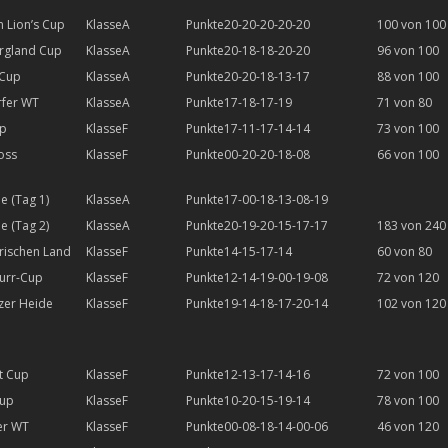
n Lion’s Cup
A
20-20-20-20-20
100 von 100
rgland Cup
A
20-18-18-20-20
96 von 100
 Cup
A
20-20-18-13-17
88 von 100
rfer WT
A
17-18-17-19
71 von 80
up
F
17-11-17-14-14
73 von 100
oss
F
00-20-20-18-08
66 von 100
e (Tag 1)
A
17-00-18-13-08-19
e (Tag 2)
A
20-19-20-15-17-17
183 von 240
rischen Land
F
14-15-17-14
60 von 80
urr-Cup
F
12-14-19-00-19-08
72 von 120
zer Heide
F
19-14-18-17-20-14
102 von 120
t Cup
F
12-13-17-14-16
72 von 100
Cup
F
10-20-15-19-14
78 von 100
er WT
F
00-08-18-14-00-06
46 von 120