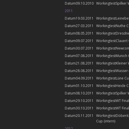
09.10.2010
Spilker 
2011
19.03.2011
Leinebe
27.03.2011
Nuthe 
08.05.2011
Dresdn
09.07.2011
Clauert
30.07.2011
Newcom
07.08.2011
Munich
21.08.2011
Kleiner
28.08.2011
Wasser-
04.09.2011
Lüne C
01.10.2011
Heide 
08.10.2011
Spilker 
29.10.2011
WT Final
30.10.2011
WT Final
20.11.2011
Döberit
Cup (intern)
2012