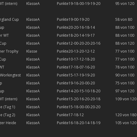
WT (intern)
A
19-18-00-19-19-20
95 von 120
rgland Cup
A
19-00-19-20
58 von 80
Cup
A
20-20-16-18-14
88 von 100
er WT
A
18-20-14-19-17
88 von 100
 Cup
A
12-00-20-20-20-16
88 von 120
er Trophy
20-13-20-12-12
77 von 100
 Cup
A
10-17-12-18-20
77 von 100
 WT
A
17-18-07-16-20
78 von 100
Workingtest
A
15-17-19-19-20
90 von 100
up
A
19-16-20-00-20
75 von 100
Cup
A
14-20-15-10-18-20
97 von 120
WT (intern)
A
15-20-16-20-20-18
109 von 120
e (Tag 1)
A
15-18-00-00-20-20
e (Tag 2)
A
17-18-12
120 von 180
zer Heide
A
16-18-20-14-18-19
105 von 120