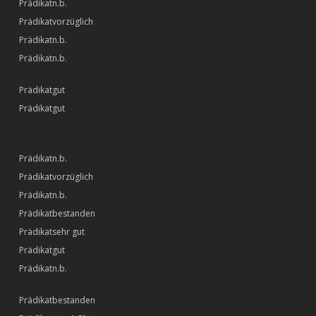
n.b.
vorzüglich
n.b.
n.b.
gut
gut
n.b.
vorzüglich
n.b.
bestanden
sehr gut
gut
n.b.
bestanden