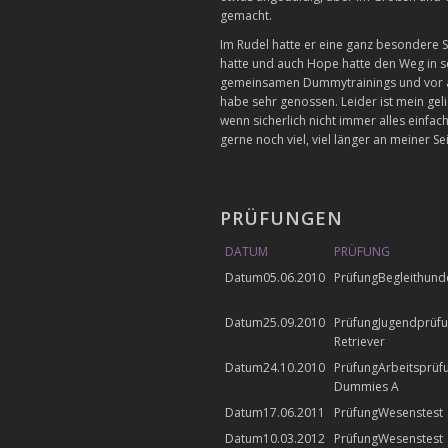
gemacht.
Im Rudel hatte er eine ganz besondere 
hatte und auch Hope hatte den Weg in se
gemeinsamen Dummytrainings und vor alle
habe sehr genossen. Leider ist mein geli
wenn sicherlich nicht immer alles einfa
gerne noch viel, viel länger an meiner Se
PRÜFUNGEN
DATUM
PRÜFUNG
05.06.2010
Begleithund
25.09.2010
Jugendprüfu
Retriever
24.10.2010
Arbeitsprüf
Dummies A
17.06.2011
Wesenstest
10.03.2012
Wesenstest