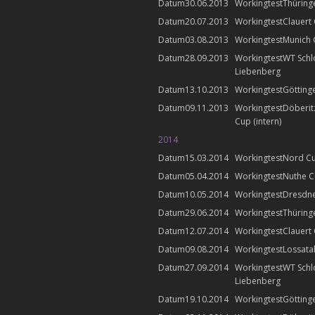
30.06.2013
Thüring
20.07.2013
Clauert
03.08.2013
Munich
28.09.2013
WT Schl
Liebenberg
13.10.2013
Götting
09.11.2013
Döberit
Cup (intern)
2014
15.03.2014
Nord C
05.04.2014
Nuthe 
10.05.2014
Dresdn
29.06.2014
Thüring
12.07.2014
Clauert
09.08.2014
Lossata
27.09.2014
WT Schl
Liebenberg
19.10.2014
Götting