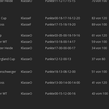
zer Heide
O
11-12-17-15-15
70 von 100
l Cup
F
00-18-17-16-12-20
83 von 120
oss
F
17-15-18-19-20
89 von 100
up
O
03-05-00-18-19-16
61 von 120
er WT
O
10-18-00-14-17
59 von 100
zer Heide
O
17-00-00-00-17
34 von 100
rgland Cup
O
12-12-00-13
37 von 80
unschweiger
O
18-13-08-12-00
51 von 100
oss
O
13-00-14-00-14-00
41 von 120
er WT
O
00-15-12-00-16
43 vom 100