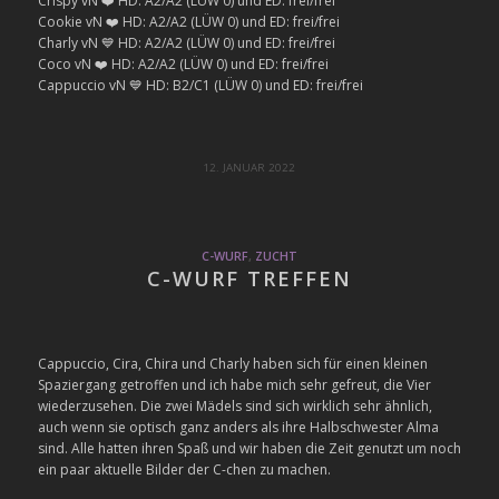
Crispy vN ❤️ HD: A2/A2 (LÜW 0) und ED: frei/frei
Cookie vN ❤️ HD: A2/A2 (LÜW 0) und ED: frei/frei
Charly vN 💙 HD: A2/A2 (LÜW 0) und ED: frei/frei
Coco vN ❤️ HD: A2/A2 (LÜW 0) und ED: frei/frei
Cappuccio vN 💙 HD: B2/C1 (LÜW 0) und ED: frei/frei
12. JANUAR 2022
C-WURF
,
ZUCHT
C-WURF TREFFEN
Cappuccio, Cira, Chira und Charly haben sich für einen kleinen
Spaziergang getroffen und ich habe mich sehr gefreut, die Vier
wiederzusehen. Die zwei Mädels sind sich wirklich sehr ähnlich,
auch wenn sie optisch ganz anders als ihre Halbschwester Alma
sind. Alle hatten ihren Spaß und wir haben die Zeit genutzt um noch
ein paar aktuelle Bilder der C-chen zu machen.