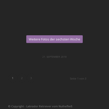
Weitere Fotos der sechsten Woche
21. SEPTEMBER 2019
1
2
3
Seite 1 von 3
© Copyright - Labrador Retriever vom Nuthefließ