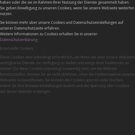
haben oder die sie im Rahmen Ihrer Nutzung der Dienste gesammelt haben.
Sie geben Einwilligung zu unseren Cookies, wenn Sie unsere Webseite weiterhin
nutzen.
Sie können mehr über unsere Cookies und Datenschutzeinstellungen auf
unserer Datenschutzseite erfahren.
Weitere Informationen zu Cookies erhalten Sie in unserer:
Datenschutzerklärung
Essenzielle Cookies
Diese Cookies sind unbedingt erforderlich, um Ihnen die über unsere Webseite
verfügbaren Dienste zur Verfügung zu stellen und einige ihrer Funktionen zu
nutzen. Da diese Cookies unbedingt notwendig sind, um die Website
bereitzustellen, können Sie sie nicht ablehnen, ohne die Funktionsweise unserer
Webseite zu beeinflussen. Sie können die Cookies sperren oder löschen,
indem Sie Ihre Browsereinstellungen ändern und die Sperrung aller Cookies
auf dieser Website erzwingen.