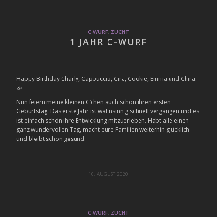
C-WURF
,
ZUCHT
1 JAHR C-WURF
Happy Birthday Charly, Cappuccio, Cira, Cookie, Emma und Chira.
🎉
Nun feiern meine kleinen C’chen auch schon ihren ersten
Geburtstag. Das erste Jahr ist wahnsinnig schnell vergangen und es
ist einfach schön ihre Entwicklung mitzuerleben. Habt alle einen
ganz wundervollen Tag, macht eure Familien weiterhin glücklich
und bleibt schön gesund.
10. AUGUST 2020
C-WURF
,
ZUCHT