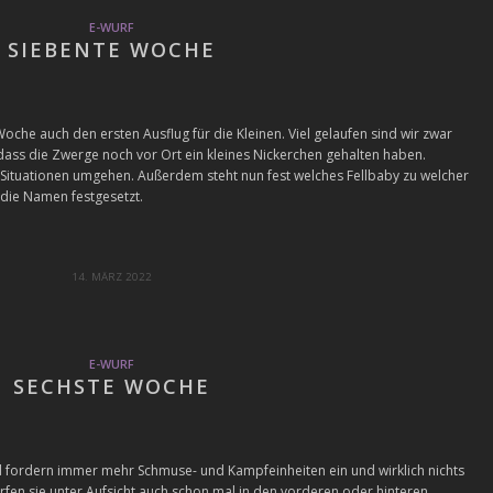
E-WURF
SIEBENTE WOCHE
che auch den ersten Ausflug für die Kleinen. Viel gelaufen sind wir zwar
, dass die Zwerge noch vor Ort ein kleines Nickerchen gehalten haben.
en Situationen umgehen. Außerdem steht nun fest welches Fellbaby zu welcher
 die Namen festgesetzt.
14. MÄRZ 2022
E-WURF
SECHSTE WOCHE
 fordern immer mehr Schmuse- und Kampfeinheiten ein und wirklich nichts
dürfen sie unter Aufsicht auch schon mal in den vorderen oder hinteren