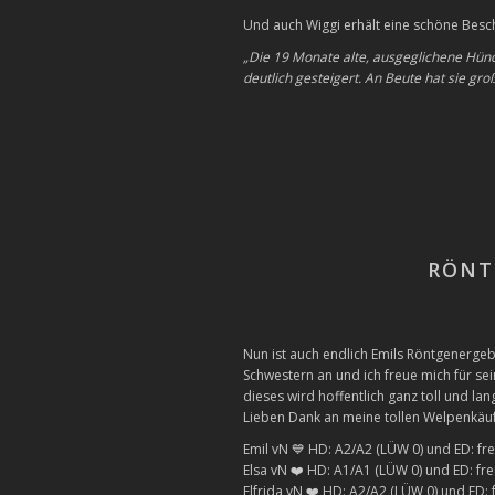
Und auch Wiggi erhält eine schöne Besc
„Die 19 Monate alte, ausgeglichene Hünd
deutlich gesteigert. An Beute hat sie gro
RÖNT
Nun ist auch endlich Emils Röntgenergeb
Schwestern an und ich freue mich für s
dieses wird hoffentlich ganz toll und l
Lieben Dank an meine tollen Welpenkäufe
Emil vN 💙 HD: A2/A2 (LÜW 0) und ED: frei
Elsa vN ❤️ HD: A1/A1 (LÜW 0) und ED: frei
Elfrida vN ❤️ HD: A2/A2 (LÜW 0) und ED: f