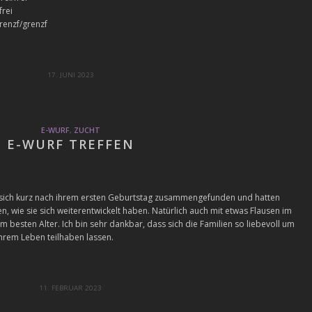
frei
renzf/grenzf
17. JUNI 2023
E-WURF
,
ZUCHT
E-WURF TREFFEN
 sich kurz nach ihrem ersten Geburtstag zusammengefunden und hatten
n, wie sie sich weiterentwickelt haben. Natürlich auch mit etwas Flausen im
 im besten Alter. Ich bin sehr dankbar, dass sich die Familien so liebevoll um
rem Leben teilhaben lassen.
11. FEBRUAR 2023