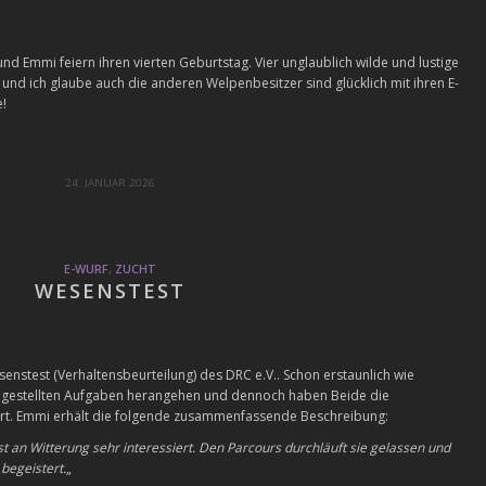
sa und Emmi feiern ihren vierten Geburtstag. Vier unglaublich wilde und lustige
 und ich glaube auch die anderen Welpenbesitzer sind glücklich mit ihren E-
e!
24. JANUAR 2026
E-WURF
,
ZUCHT
WESENSTEST
nstest (Verhaltensbeurteilung) des DRC e.V.. Schon erstaunlich wie
e gestellten Aufgaben herangehen und dennoch haben Beide die
ert. Emmi erhält die folgende zusammenfassende Beschreibung:
t an Witterung sehr interessiert. Den Parcours durchläuft sie gelassen und
 begeistert.
„