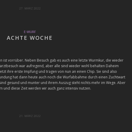
27. MÄRZ 2022
E-WURF
ACHTE WOCHE
nen ist vorrüber. Neben Besuch gab es auch eine letzte Wurmkur, die wieder
erarztbesuch war aufregend, aber alle sind wieder wohl behalten Daheim
zt ihre erste Impfung und tragen von nun an einen Chip. Sie sind also
Abrundung hat dann heute auch noch die Wurfabbahme durch einen Zuchtwart
s sind gesund und munter und ihrem Auszug steht nichts mehr im Wege. Aber
 und diese Zeit werden wir auch ganz intensiv nutzen.
21. MÄRZ 2022