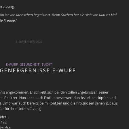
hreibung:
in ist von Menschen begeistert. Beim Suchen hat sie sich von Mal zu Mal
ße Freude.“
3. SEPTEMBER 2023
E-WURF
,
GESUNDHEIT
,
ZUCHT
GENERGEBNISSE E-WURF
nis angekommen. Er schließt sich bei den tollen Ergebnissen seiner
eine Besitzer. Nun kann auch Emil unbeschwert durchs Leben Hüpfen und
ang. Elmo war auch bereits beim Röntgen und die Prognosen sehen gut aus.
r für ihre Unterstützung!
/frei
/frei
rei/frei