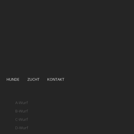
HUNDE
ZUCHT
KONTAKT
A-Wurf
B-Wurf
C-Wurf
D-Wurf