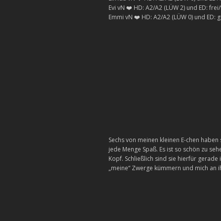
Evi vN ❤️ HD: A2/A2 (LÜW 2) und ED: frei/
Emmi vN ❤️ HD: A2/A2 (LÜW 0) und ED: g
Sechs von meinen kleinen E-chen haben
jede Menge Spaß. Es ist so schön zu sehe
Kopf. Schließlich sind sie hierfür gerade
„meine“ Zwerge kümmern und mich an ih