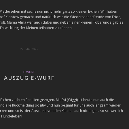
edersehen mit sechs nun nicht mehr ganz so kleinen E-chen. Wir haben
hof Klaistow gemacht und natürlich war die Wiedersehensfreude von Frida,
 groß. Mama Alma war auch dabei und neben einer kleinen Toberunde gab es
r Entwicklung der Kleinen teilhaben zu können.
29. MAI 2022
E-WURF
AUSZUG E-WURF
E-chen zu ihren Familien gezogen. Mit Evi (Wiggi) ist heute nun auch die
sind alle Rückmeldung positiv und nun beginnt für uns auch langsam wieder
ärken und so ist der Abschied von den Kleinen auch nicht ganz so schwer. Ich
es Hundeleben!