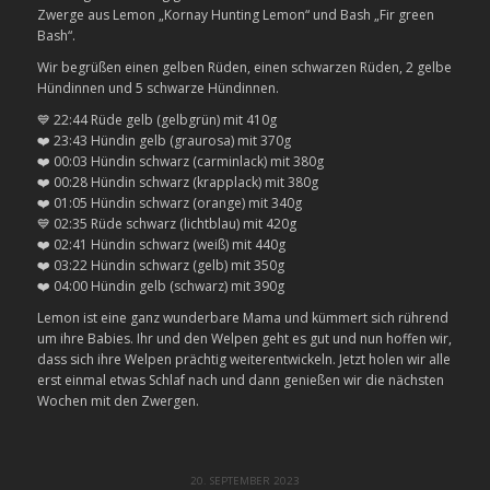
Zwerge aus Lemon „Kornay Hunting Lemon“ und Bash „Fir green
Bash“.
Wir begrüßen einen gelben Rüden, einen schwarzen Rüden, 2 gelbe
Hündinnen und 5 schwarze Hündinnen.
💙 22:44 Rüde gelb (gelbgrün) mit 410g
❤️ 23:43 Hündin gelb (graurosa) mit 370g
❤️ 00:03 Hündin schwarz (carminlack) mit 380g
❤️ 00:28 Hündin schwarz (krapplack) mit 380g
❤️ 01:05 Hündin schwarz (orange) mit 340g
💙 02:35 Rüde schwarz (lichtblau) mit 420g
❤️ 02:41 Hündin schwarz (weiß) mit 440g
❤️ 03:22 Hündin schwarz (gelb) mit 350g
❤️ 04:00 Hündin gelb (schwarz) mit 390g
Lemon ist eine ganz wunderbare Mama und kümmert sich rührend
um ihre Babies. Ihr und den Welpen geht es gut und nun hoffen wir,
dass sich ihre Welpen prächtig weiterentwickeln. Jetzt holen wir alle
erst einmal etwas Schlaf nach und dann genießen wir die nächsten
Wochen mit den Zwergen.
20. SEPTEMBER 2023