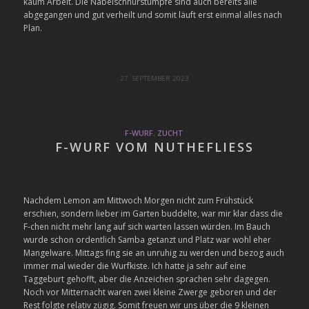
kaum Arbeit. Die Nabelschnurstümpfe sind auch bereits alle
abgegangen und gut verheilt und somit läuft erst einmal alles nach
Plan.
27. SEPTEMBER 2023
F-WURF
,
ZUCHT
F-WURF VOM NUTHEFLIESS
Nachdem Lemon am Mittwoch Morgen nicht zum Frühstück
erschien, sondern lieber im Garten buddelte, war mir klar dass die
F-chen nicht mehr lang auf sich warten lassen würden. Im Bauch
wurde schon ordentlich Samba getanzt und Platz war wohl eher
Mangelware. Mittags fing sie an unruhig zu werden und bezog auch
immer mal wieder die Wurfkiste. Ich hatte ja sehr auf eine
Taggeburt gehofft, aber die Anzeichen sprachen sehr dagegen.
Noch vor Mitternacht waren zwei kleine Zwerge geboren und der
Rest folgte relativ zügig. Somit freuen wir uns über die 9 kleinen