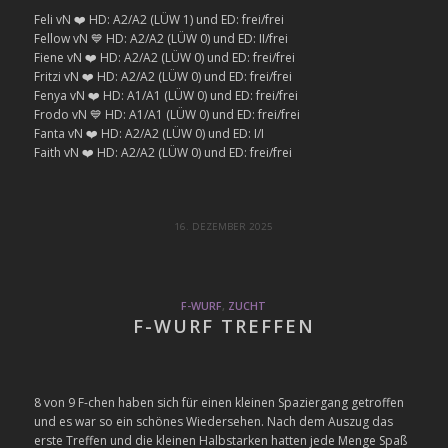
Feli vN ❤️ HD: A2/A2 (LÜW 1) und ED: frei/frei
Fellow vN 💙 HD: A2/A2 (LÜW 0) und ED: II/frei
Fiene vN ❤️ HD: A2/A2 (LÜW 0) und ED: frei/frei
Fritzi vN ❤️ HD: A2/A2 (LÜW 0) und ED: frei/frei
Fenya vN ❤️ HD: A1/A1 (LÜW 0) und ED: frei/frei
Frodo vN 💙 HD: A1/A1 (LÜW 0) und ED: frei/frei
Fanta vN ❤️ HD: A2/A2 (LÜW 0) und ED: I/I
Faith vN ❤️ HD: A2/A2 (LÜW 0) und ED: frei/frei
16. DEZEMBER 2025
F-WURF
,
ZUCHT
F-WURF TREFFEN
8 von 9 F-chen haben sich für einen kleinen Spaziergang getroffen
und es war so ein schönes Wiedersehen. Nach dem Auszug das
erste Treffen und die kleinen Halbstarken hatten jede Menge Spaß