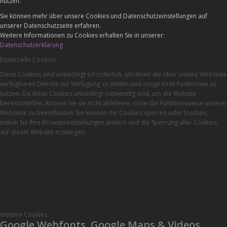
nutzen.
Sie können mehr über unsere Cookies und Datenschutzeinstellungen auf
unserer Datenschutzseite erfahren.
Weitere Informationen zu Cookies erhalten Sie in unserer:
Datenschutzerklärung
Essenzielle Cookies
Diese Cookies sind unbedingt erforderlich, um Ihnen die über unsere Webseite
verfügbaren Dienste zur Verfügung zu stellen und einige ihrer Funktionen zu
nutzen. Da diese Cookies unbedingt notwendig sind, um die Website
bereitzustellen, können Sie sie nicht ablehnen, ohne die Funktionsweise unserer
Webseite zu beeinflussen. Sie können die Cookies sperren oder löschen,
indem Sie Ihre Browsereinstellungen ändern und die Sperrung aller Cookies
auf dieser Website erzwingen.
Weitere Cookies
Google Webfonts, Google Maps & Videos