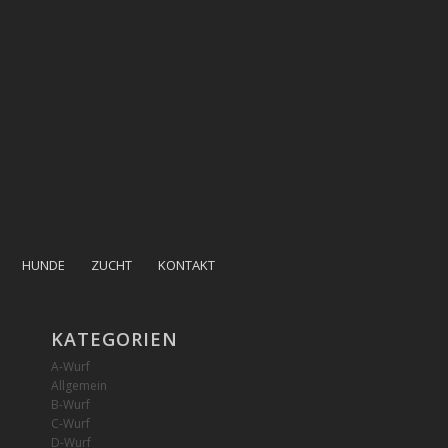
HUNDE
ZUCHT
KONTAKT
KATEGORIEN
A-Wurf
Allgemein
B-Wurf
C-Wurf
D-Wurf