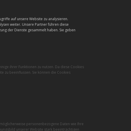
griffe auf unsere Website zu analysieren.
ysen weiter. Unsere Partner führen diese
tzung der Dienste gesammelt haben. Sie geben
inige ihrer Funktionen zu nutzen. Da diese Cookies
te zu beeinflussen. Sie können die Cookies
r möglicherweise personenbezogene Daten wie Ihre
inungsbild unserer Website stark beeinträchtigen