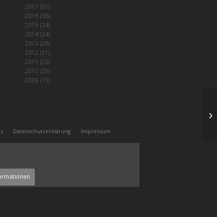
2017
(51)
2016
(36)
2015
(24)
2014
(24)
2013
(26)
2012
(31)
2011
(29)
2010
(25)
2009
(15)
Ul
ks
Datenschutzerklärung
Impressum
ormationen