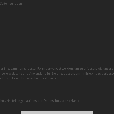
Seite neu laden.
r in zusammengefasster Form verwendet werden, um zu erfassen, wie unsere W
nsere Webseite und Anwendung für Sie anzupassen, um Ihr Erlebnis zu verbesse
cking in Ihrem Browser hier deaktivieren.
utzeinstellungen auf unserer Datenschutzseite erfahren.