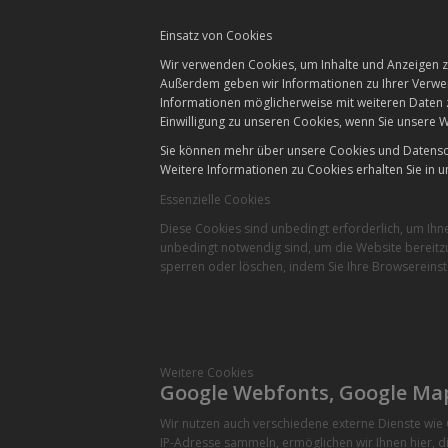
Einsatz von Cookies
Wir verwenden Cookies, um Inhalte und Anzeigen zu
Außerdem geben wir Informationen zu Ihrer Verwen
Informationen möglicherweise mit weiteren Daten 
Einwilligung zu unseren Cookies, wenn Sie unsere W
Sie können mehr über unsere Cookies und Datensch
Weitere Informationen zu Cookies erhalten Sie in u
Essenzielle Cookies
Diese Cookies sind unbedingt erforderlich, um Ihn
unbedingt notwendig sind, um die Website bereitzu
sperren oder löschen, indem Sie Ihre Browsereinst
Weitere Cookies
Google Webfonts, Google Ma
Wir nutzen auch verschiedene externe Dienste wi
IP-Adresse sammeln, ermöglichen wir Ihnen hier, di