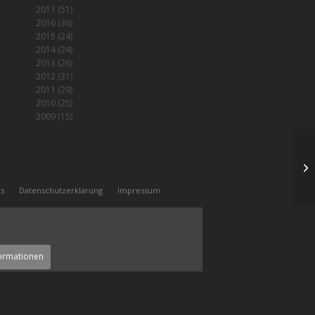
2017
(51)
2016
(36)
2015
(24)
2014
(24)
2013
(26)
2012
(31)
2011
(29)
2010
(25)
2009
(15)
7t
ks
Datenschutzerklärung
Impressum
ormationen