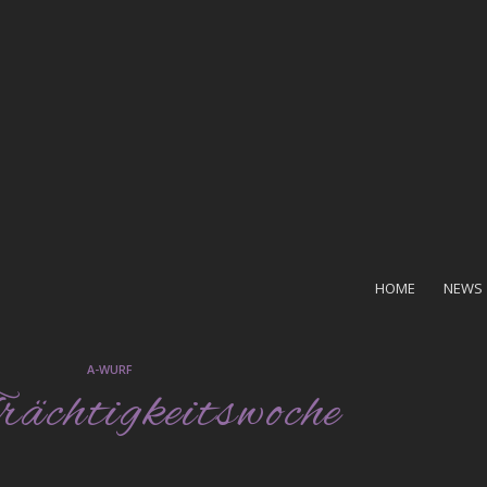
HOME
NEWS
A-WURF
rächtigkeitswoche