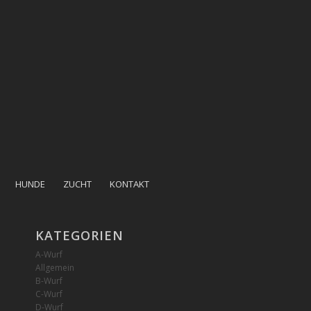
HUNDE
ZUCHT
KONTAKT
KATEGORIEN
A-Wurf
Allgemein
B-Wurf
C-Wurf
D-Wurf