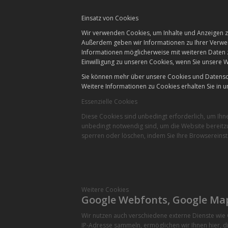
Einsatz von Cookies
Wir verwenden Cookies, um Inhalte und Anzeigen zu
Außerdem geben wir Informationen zu Ihrer Verwen
Informationen möglicherweise mit weiteren Daten 
Einwilligung zu unseren Cookies, wenn Sie unsere W
Sie können mehr über unsere Cookies und Datensch
Weitere Informationen zu Cookies erhalten Sie in u
Essenzielle Cookies
Diese Cookies sind unbedingt erforderlich, um Ihn
unbedingt notwendig sind, um die Website bereitzu
sperren oder löschen, indem Sie Ihre Browsereinst
Weitere Cookies
Google Webfonts, Google Ma
Wir nutzen auch verschiedene externe Dienste wi
IP-Adresse sammeln, ermöglichen wir Ihnen hier, di