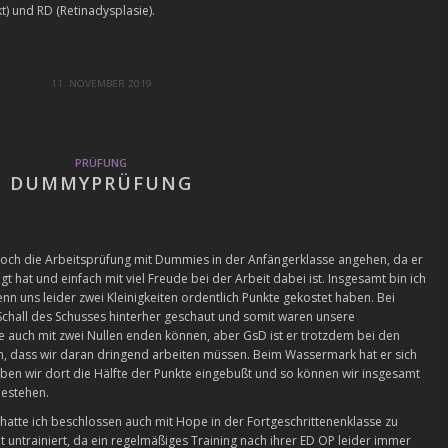
t) und RD (Retinadysplasie).
11. NOVEMBER 2019
PRÜFUNG
DUMMYPRÜFUNG
 noch die Arbeitsprüfung mit Dummies in der Anfängerklasse angehen, da er
t hat und einfach mit viel Freude bei der Arbeit dabei ist. Insgesamt bin ich
enn uns leider zwei Kleinigkeiten ordentlich Punkte gekostet haben. Bei
chall des Schusses hinterher geschaut und somit waren unsere
te auch mit zwei Nullen enden können, aber GsD ist er trotzdem bei den
dass wir daran dringend arbeiten müssen. Beim Wassermark hat er sich
haben wir dort die Hälfte der Punkte eingebußt und so können wir insgesamt
bestehen.
 hatte ich beschlossen auch mit Hope in der Fortgeschrittenenklasse zu
lut untrainiert, da ein regelmäßiges Training nach ihrer ED OP leider immer