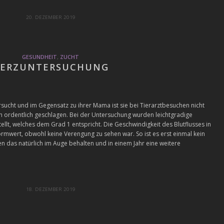
20. DEZEMBER 2019
GESUNDHEIT
,
ZUCHT
ERZUNTERSUCHUNG
ucht und im Gegensatz zu ihrer Mama ist sie bei Tierarztbesuchen nicht
h ordentlich geschlagen. Bei der Untersuchung wurden leichtgradige
llt, welches dem Grad 1 entspricht. Die Geschwindigkeit des Blutflusses in
ormwert, obwohl keine Verengung zu sehen war. So ist es erst einmal kein
 das natürlich im Auge behalten und in einem Jahr eine weitere
18. DEZEMBER 2019