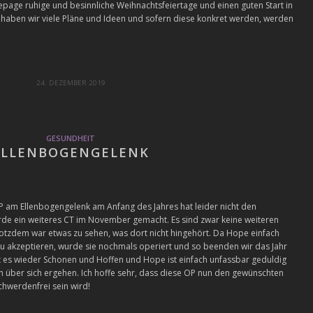
page ruhige und besinnliche Weihnachtsfeiertage und
einen guten Start in
r haben wir viele Pläne und Ideen und sofern diese konkret werden, werden
24. DEZEMBER 2019
GESUNDHEIT
ELLENBOGENGELENK
 OP am Ellenbogengelenk am Anfang des Jahres hat leider nicht den
de ein weiteres CT im November gemacht. Es sind zwar keine weiteren
rotzdem war etwas zu sehen, was dort nicht hingehört. Da Hope einfach
 zu akzeptieren, wurde sie nochmals operiert und so beenden wir das Jahr
 es wieder Schonen und Hoffen und Hope ist einfach unfassbar geduldig
 über sich ergehen. Ich hoffe sehr, dass diese OP nun den gewünschten
chwerdenfrei sein wird!