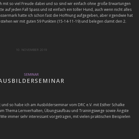
fach mit so viel Freude dabei und so sind wir einfach ohne große Erwartungen
e auf jeden Fall Spass und ist einfach ein toller Hund, auch wenn nicht alles
assermark hatte ich schon fast die Hoffnung aufgegeben, aber irgendwie hat
stehen wir mit guten 59 Punkten (15-14-11-19) und belegen damit den 2.
10. NOVEMBER 2019
SEMINAR
AUSBILDERSEMINAR
st und so habe ich am Ausbilderseminar vom DRC e.V. mit Esther Schalke
zum Thema Lernverhalten, Übungsaufbau und Trainingswege sowie Ängste
ie immer sehr interessant vorgetragen, mit vielen praktischen Beispielen