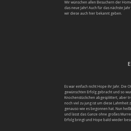
Wir wünschen allen Besuchern der Home
das neue Jahr! Auch für das nächste Jah
wir diese auch hier bekannt geben
.
Es war einfach nicht Hope ihr Jahr. Die
gewünschten Erfolg gebracht und so wur
Knochenstückchen abgesplittert, aber t
noch viel zu jung ist um diese Lahmheit
genauso wie es begonnen hat. Nun heißt
und lässt das Ganze ohne großes Murren
Erfolg bringt und Hope bald wieder bes