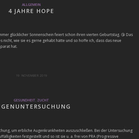
ALLGEMEIN
4 JAHRE HOPE
mmer glücklicher Sonnenschein feiert schon ihren vierten Geburtstag.
😘
Das
es nicht, wie sie es gerne gehabt hätte und so hoffe ich, dass das neue
parat hat.
19. NOVEMBER 2019
GESUNDHEIT
,
ZUCHT
UGENUNTERSUCHUNG
chung, um erbliche Augenkrankheiten auszuschließen. Bei der Untersuchung
älligkeiten festgestellt und so ist sie u. a. frei von PRA (Progressive