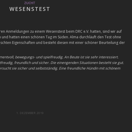
ZUCHT
WESENSTEST
nseren Anmeldungen zu einem Wesenstest beim DRC e.V. hatten, sind wir auf
 und hatten einen schönen Tag im Süden. Alma durchläuft den Test ohne
schten Eigenschaften und besteht diesen mit einer schöner Beurteilung der
entvoll, bewegungs- und spielfreudig. An Beute ist sie sehr interessiert.
eudig, freundlich und sicher. Die einengenden Situationen besteht sie gut.
rsucht sie sicher und selbstständig. Eine freundliche Hündin mit schönem
1. DEZEMBER 2019