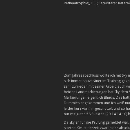
Retinaatrophie), HC (Hereditärer Katarak
Zum Jahresabschluss wollte ich mit Sky
sich immer souveräner im Training gezeig
sehr zufrieden mit seiner Arbeit, auch w
beiden Landmarkierungen hat Sky dem S
Markierungen eigentlich Blinds. Das hät
Dummies angekommen und ich weiß nun, 
leider kurz vor mir geschüttelt und so 
nur mit guten 58 Punkten (20-14-14-10) 
Da Sky eh für die Prüfung gemeldet war,
starten. Sie ist derzeit zwar leider abso