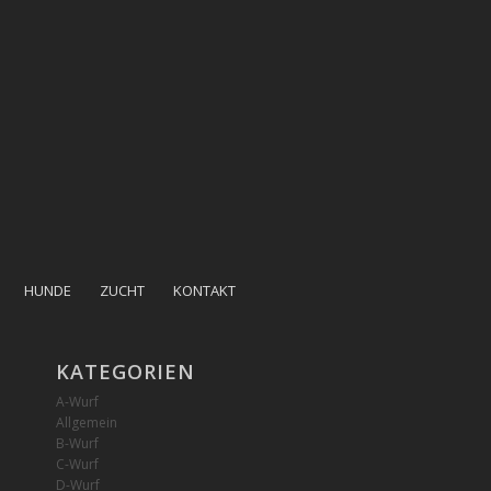
HUNDE
ZUCHT
KONTAKT
KATEGORIEN
A-Wurf
Allgemein
B-Wurf
C-Wurf
D-Wurf