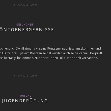
3. NOVEMBER 2019
GESUNDHEIT
ÖNTGENERGEBNISSE
 auch endlich Sky (Batman vN) seine Röntgenergebnisse angekommen und
 ED frei/frei. 🙂 Beim Röntgen selbst wurden auch seine Zähne überprüft
iss bestätigt bekommen. Nur der P1 oben links ist doppelt vorhanden.
2. NOVEMBER 2019
PRÜFUNG
JUGENDPRÜFUNG