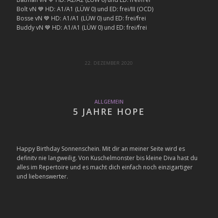
Bolt vN
💙
HD: A1/A1 (LÜW 0) und ED: frei/III (OCD)
Bosse vN
💙
HD: A1/A1 (LÜW 0) und ED: frei/frei
Buddy vN
💙
HD: A1/A1 (LÜW 0) und ED: frei/frei
22. DEZEMBER 2020
ALLGEMEIN
5 JAHRE HOPE
Happy Birthday Sonnenschein. Mit dir an meiner Seite wird es
definitv nie langweilig. Von Kuschelmonster bis kleine Diva hast du
alles im Repertoire und es macht dich einfach noch einzigartiger
und liebenswerter.