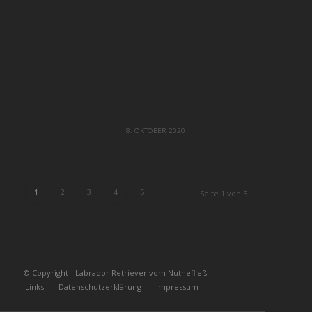
8. OKTOBER 2020
1
2
3
4
5
Seite 1 von 5
© Copyright - Labrador Retriever vom Nuthefließ
Links
Datenschutzerklärung
Impressum