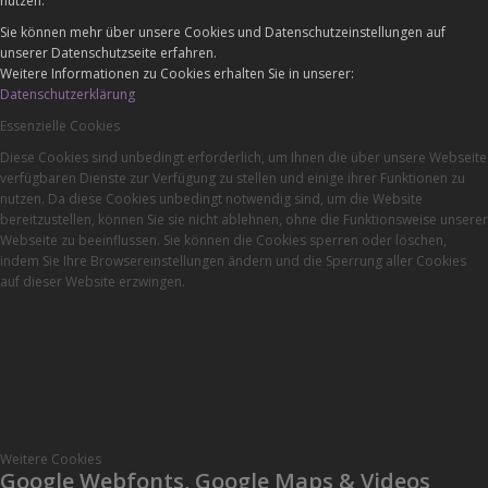
nutzen.
Sie können mehr über unsere Cookies und Datenschutzeinstellungen auf
unserer Datenschutzseite erfahren.
Weitere Informationen zu Cookies erhalten Sie in unserer:
Datenschutzerklärung
Essenzielle Cookies
Diese Cookies sind unbedingt erforderlich, um Ihnen die über unsere Webseite
verfügbaren Dienste zur Verfügung zu stellen und einige ihrer Funktionen zu
nutzen. Da diese Cookies unbedingt notwendig sind, um die Website
bereitzustellen, können Sie sie nicht ablehnen, ohne die Funktionsweise unserer
Webseite zu beeinflussen. Sie können die Cookies sperren oder löschen,
indem Sie Ihre Browsereinstellungen ändern und die Sperrung aller Cookies
auf dieser Website erzwingen.
Weitere Cookies
Google Webfonts, Google Maps & Videos