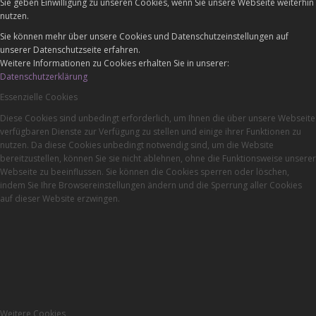
Sie geben Einwilligung zu unseren Cookies, wenn Sie unsere Webseite weiterhin
nutzen.
Sie können mehr über unsere Cookies und Datenschutzeinstellungen auf
unserer Datenschutzseite erfahren.
Weitere Informationen zu Cookies erhalten Sie in unserer:
Datenschutzerklärung
Essenzielle Cookies
Diese Cookies sind unbedingt erforderlich, um Ihnen die über unsere Webseite
verfügbaren Dienste zur Verfügung zu stellen und einige ihrer Funktionen zu
nutzen. Da diese Cookies unbedingt notwendig sind, um die Website
bereitzustellen, können Sie sie nicht ablehnen, ohne die Funktionsweise unserer
Webseite zu beeinflussen. Sie können die Cookies sperren oder löschen,
indem Sie Ihre Browsereinstellungen ändern und die Sperrung aller Cookies
auf dieser Website erzwingen.
Weitere Cookies