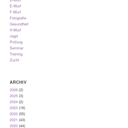
E-Wurf
F-Wurf
Fotografie
Gesundheit
H-Wurf
Jagd
Prüfung
Seminar
Training
Zucht
ARCHIV
2026
(2)
2025
(3)
2024
(2)
2023
(16)
2022
(55)
2021
(43)
2020
(44)