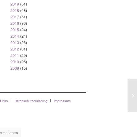
2019
(51)
2018
(48)
2017
(51)
2016
(36)
2015
(24)
2014
(24)
2013
(26)
2012
(31)
2011
(29)
2010
(25)
2009
(15)
9t
Links
Datenschutzerklärung
Impressum
formationen