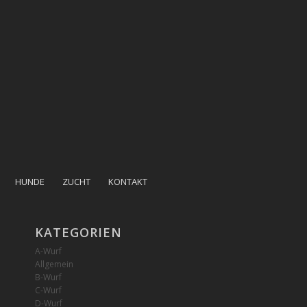
HUNDE
ZUCHT
KONTAKT
KATEGORIEN
A-Wurf
Allgemein
B-Wurf
C-Wurf
D-Wurf