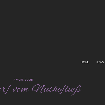
HOME
NEWS
A-WURF
,
ZUCHT
 vom Nuthefließ