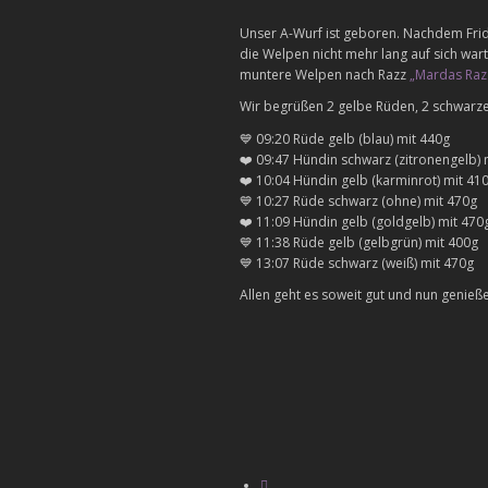
Unser A-Wurf ist geboren. Nachdem Fri
die Welpen nicht mehr lang auf sich war
muntere Welpen nach Razz
„Mardas Raz
Wir begrüßen 2 gelbe Rüden, 2 schwarz
💙
09:20 Rüde gelb (blau) mit 440g
❤️
09:47 Hündin schwarz (zitronengelb) 
❤️
10:04 Hündin gelb (karminrot) mit 41
💙
10:27 Rüde schwarz (ohne) mit 470g
❤️
11:09 Hündin gelb (goldgelb) mit 470
💙
11:38 Rüde gelb (gelbgrün) mit 400g
💙
13:07 Rüde schwarz (weiß) mit 470g
Allen geht es soweit gut und nun genie