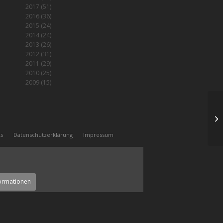
2017
(51)
2016
(36)
2015
(24)
2014
(24)
2013
(26)
2012
(31)
2011
(29)
2010
(25)
2009
(15)
Kl
ks
Datenschutzerklärung
Impressum
ormationen