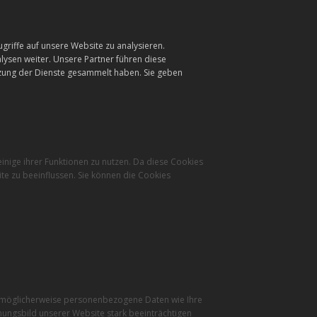
griffe auf unsere Website zu analysieren.
ysen weiter. Unsere Partner führen diese
tzung der Dienste gesammelt haben. Sie geben
inige ihrer Funktionen zu nutzen. Da diese Cookies
te zu beeinflussen. Sie können die Cookies
r möglicherweise personenbezogene Daten wie Ihre
inungsbild unserer Website stark beeinträchtigen