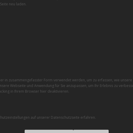
Seite neu laden.
r in zusammengefasster Form verwendet werden, um zu erfassen, wie unsere W
nsere Webseite und Anwendung für Sie anzupassen, um Ihr Erlebnis zu verbesse
cking in Ihrem Browser hier deaktivieren.
utzeinstellungen auf unserer Datenschutzseite erfahren.