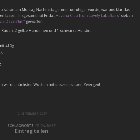
da schon am Montag Nachmittag immer unruhiger wurde, war uns klar das
ten lassen. Insgesamt hat Frida
„Havana Club from Lovely Labaffairs“
sieben
zle Dazzle’Em“
geworfen.
e Rüden, 2 gelbe Hündinnen und 1 schwarze Hündin.
mit 410g
0g
g
ßen wir die nächsten Wochen mit unseren sieben Zwergen!
12. SEPTEMBER 2017
SCHLAGWORTE:
FRIDA
,
RAZZ
Eintrag teilen