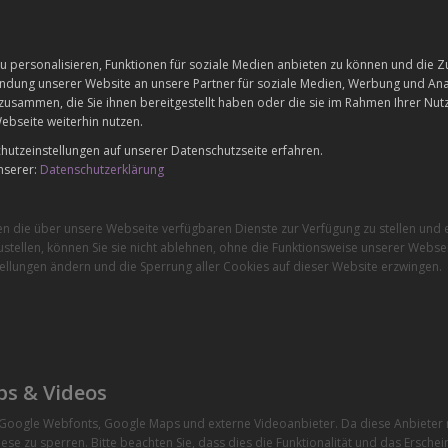
 personalisieren, Funktionen für soziale Medien anbieten zu können und die Zu
dung unserer Website an unsere Partner für soziale Medien, Werbung und Anal
zusammen, die Sie ihnen bereitgestellt haben oder die sie im Rahmen Ihrer Nu
ebseite weiterhin nutzen.
utzeinstellungen auf unserer Datenschutzseite erfahren.
nserer:
Datenschutzerklärung
en die über unsere Webseite verfügbaren Dienste zur Verfügung zu stellen und e
stellen, können Sie sie nicht ablehnen, ohne die Funktionsweise unserer Websei
ellungen ändern und die Sperrung aller Cookies auf dieser Website erzwingen.
ps & Videos
e Google Webfonts, Google Maps und externe Videoanbieter. Da diese Anbiete
ese zu sperren. Bitte beachten Sie, dass dies die Funktionalität und das Ersche