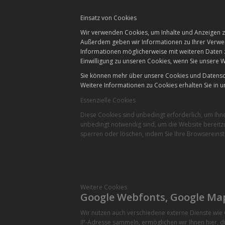
Einsatz von Cookies
Wir verwenden Cookies, um Inhalte und Anzeigen zu
Außerdem geben wir Informationen zu Ihrer Verwen
Informationen möglicherweise mit weiteren Daten 
Einwilligung zu unseren Cookies, wenn Sie unsere W
Sie können mehr über unsere Cookies und Datensch
Weitere Informationen zu Cookies erhalten Sie in u
Essenzielle Cookies
Diese Cookies sind unbedingt erforderlich, um Ihn
unbedingt notwendig sind, um die Website bereitzu
sperren oder löschen, indem Sie Ihre Browsereinst
Weitere Cookies
Google Webfonts, Google Ma
Wir nutzen auch verschiedene externe Dienste wi
IP-Adresse sammeln, ermöglichen wir Ihnen hier, di