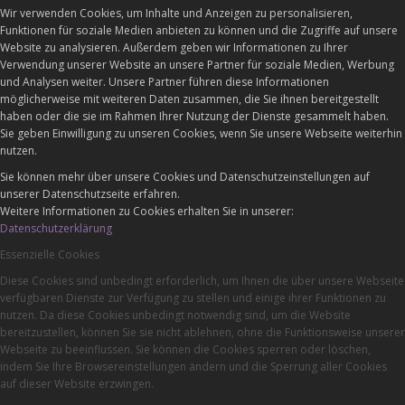
Wir verwenden Cookies, um Inhalte und Anzeigen zu personalisieren,
Funktionen für soziale Medien anbieten zu können und die Zugriffe auf unsere
Website zu analysieren. Außerdem geben wir Informationen zu Ihrer
Verwendung unserer Website an unsere Partner für soziale Medien, Werbung
und Analysen weiter. Unsere Partner führen diese Informationen
möglicherweise mit weiteren Daten zusammen, die Sie ihnen bereitgestellt
haben oder die sie im Rahmen Ihrer Nutzung der Dienste gesammelt haben.
Sie geben Einwilligung zu unseren Cookies, wenn Sie unsere Webseite weiterhin
nutzen.
Sie können mehr über unsere Cookies und Datenschutzeinstellungen auf
unserer Datenschutzseite erfahren.
Weitere Informationen zu Cookies erhalten Sie in unserer:
Datenschutzerklärung
Essenzielle Cookies
Diese Cookies sind unbedingt erforderlich, um Ihnen die über unsere Webseite
verfügbaren Dienste zur Verfügung zu stellen und einige ihrer Funktionen zu
nutzen. Da diese Cookies unbedingt notwendig sind, um die Website
bereitzustellen, können Sie sie nicht ablehnen, ohne die Funktionsweise unserer
Webseite zu beeinflussen. Sie können die Cookies sperren oder löschen,
indem Sie Ihre Browsereinstellungen ändern und die Sperrung aller Cookies
auf dieser Website erzwingen.