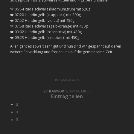
So begrüßen wir 2 schwarze Rüden und 4 gelbe Hündinnen.
💙
06:54 Rüde schwarz (kadmiumgrün) mit 520g
❤️
07:20 Hündin gelb (krapplack) mit 390g
❤️
07:52 Hündin gelb (violett) mit 450g
💙
07:58 Rüde schwarz (gelb-orange) mit 430g
❤️
09:02 Hündin gelb (rosenrosa) mit 430g
❤️
09:23 Hündin gelb (zinnober) mit 450g
Allen geht es soweit sehr gut und nun sind wir gespannt auf deren
weitere Entwicklung und freuen uns auf die gemeinsame Zeit.
10. AUGUST 2019
SCHLAGWORTE:
FRIDA
,
MILES
Eintrag teilen