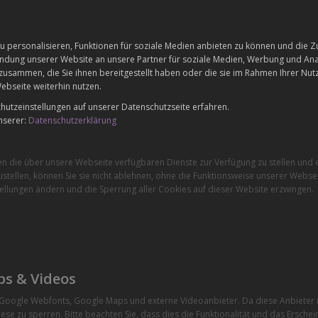
 personalisieren, Funktionen für soziale Medien anbieten zu können und die Zu
dung unserer Website an unsere Partner für soziale Medien, Werbung und Anal
zusammen, die Sie ihnen bereitgestellt haben oder die sie im Rahmen Ihrer Nu
ebseite weiterhin nutzen.
utzeinstellungen auf unserer Datenschutzseite erfahren.
nserer:
Datenschutzerklärung
en die über unsere Webseite verfügbaren Dienste zur Verfügung zu stellen und e
stellen, können Sie sie nicht ablehnen, ohne die Funktionsweise unserer Websei
ellungen ändern und die Sperrung aller Cookies auf dieser Website erzwingen.
ps & Videos
e Google Webfonts, Google Maps und externe Videoanbieter. Da diese Anbiete
ese zu sperren. Bitte beachten Sie, dass dies die Funktionalität und das Ersche