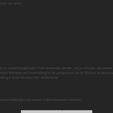
Seite neu laden.
r in zusammengefasster Form verwendet werden, um zu erfassen, wie unsere W
nsere Webseite und Anwendung für Sie anzupassen, um Ihr Erlebnis zu verbesse
cking in Ihrem Browser hier deaktivieren.
utzeinstellungen auf unserer Datenschutzseite erfahren.