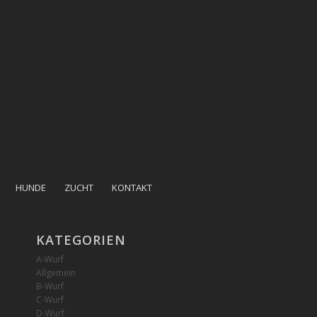
HUNDE
ZUCHT
KONTAKT
KATEGORIEN
A-Wurf
Allgemein
B-Wurf
C-Wurf
D-Wurf