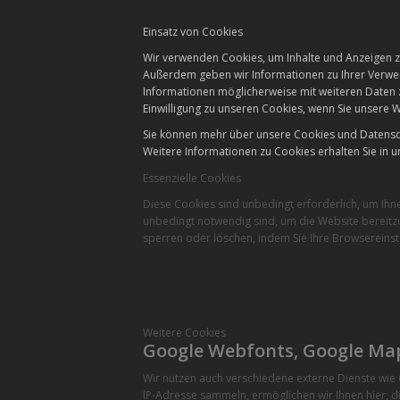
Einsatz von Cookies
Wir verwenden Cookies, um Inhalte und Anzeigen zu
Außerdem geben wir Informationen zu Ihrer Verwen
Informationen möglicherweise mit weiteren Daten 
Einwilligung zu unseren Cookies, wenn Sie unsere W
Sie können mehr über unsere Cookies und Datensch
Weitere Informationen zu Cookies erhalten Sie in u
Essenzielle Cookies
Diese Cookies sind unbedingt erforderlich, um Ihn
unbedingt notwendig sind, um die Website bereitzu
sperren oder löschen, indem Sie Ihre Browsereinst
Weitere Cookies
Google Webfonts, Google Ma
Wir nutzen auch verschiedene externe Dienste wi
IP-Adresse sammeln, ermöglichen wir Ihnen hier, di