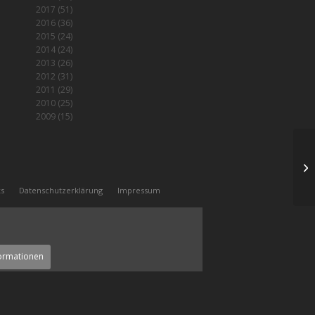
2017
(51)
2016
(36)
2015
(24)
2014
(24)
2013
(26)
2012
(31)
2011
(29)
2010
(25)
2009
(15)
Se
ks
Datenschutzerklärung
Impressum
ormationen