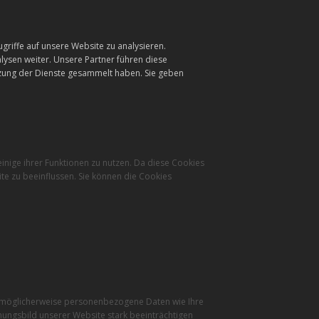
griffe auf unsere Website zu analysieren.
ysen weiter. Unsere Partner führen diese
tzung der Dienste gesammelt haben. Sie geben
inige ihrer Funktionen zu nutzen. Da diese Cookies
te zu beeinflussen. Sie können die Cookies
r möglicherweise personenbezogene Daten wie Ihre
inungsbild unserer Website stark beeinträchtigen