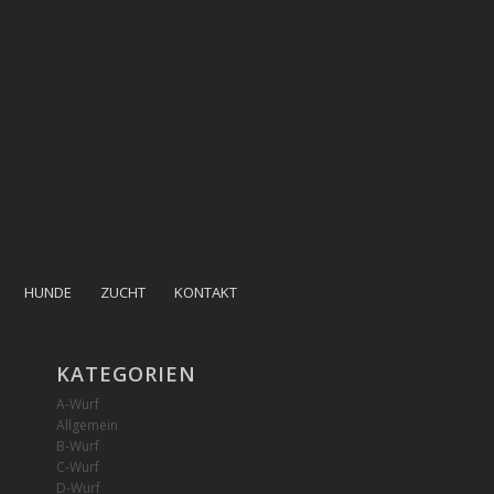
HUNDE
ZUCHT
KONTAKT
KATEGORIEN
A-Wurf
Allgemein
B-Wurf
C-Wurf
D-Wurf