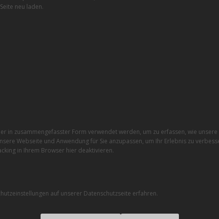
Seite neu laden.
r in zusammengefasster Form verwendet werden, um zu erfassen, wie unsere W
nsere Webseite und Anwendung für Sie anzupassen, um Ihr Erlebnis zu verbesse
cking in Ihrem Browser hier deaktivieren.
utzeinstellungen auf unserer Datenschutzseite erfahren.