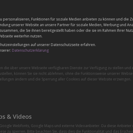
 personalisieren, Funktionen für soziale Medien anbieten zu können und die Zu
dung unserer Website an unsere Partner für soziale Medien, Werbung und Anal
zusammen, die Sie ihnen bereitgestellt haben oder die sie im Rahmen Ihrer Nu
ebseite weiterhin nutzen.
utzeinstellungen auf unserer Datenschutzseite erfahren.
nserer:
Datenschutzerklärung
en die über unsere Webseite verfügbaren Dienste zur Verfügung zu stellen und e
stellen, können Sie sie nicht ablehnen, ohne die Funktionsweise unserer Websei
ellungen ändern und die Sperrung aller Cookies auf dieser Website erzwingen.
ps & Videos
e Google Webfonts, Google Maps und externe Videoanbieter. Da diese Anbiete
ese zu sperren. Bitte beachten Sie, dass dies die Funktionalität und das Ersche