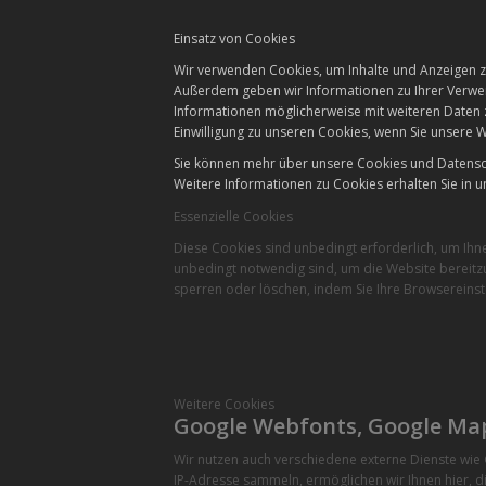
Einsatz von Cookies
Wir verwenden Cookies, um Inhalte und Anzeigen zu
Außerdem geben wir Informationen zu Ihrer Verwen
Informationen möglicherweise mit weiteren Daten 
Einwilligung zu unseren Cookies, wenn Sie unsere W
Sie können mehr über unsere Cookies und Datensch
Weitere Informationen zu Cookies erhalten Sie in u
Essenzielle Cookies
Diese Cookies sind unbedingt erforderlich, um Ihn
unbedingt notwendig sind, um die Website bereitzu
sperren oder löschen, indem Sie Ihre Browsereinst
Weitere Cookies
Google Webfonts, Google Ma
Wir nutzen auch verschiedene externe Dienste wi
IP-Adresse sammeln, ermöglichen wir Ihnen hier, di