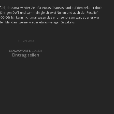
ühl, dass mal wieder Zeit für etwas Chaos ist und auf den Keks ist doch
esjährigen DWT und sammeln gleich zwei Nullen und auch der Rest lief
4-00-06). Ich kann nicht mal sagen das er ungehorsam war, aber er war
hsten Mal dann gerne wieder etwas weniger Gagakeks.
11. MAI 2013
SCHLAGWORTE:
COOKIE
Eintrag teilen