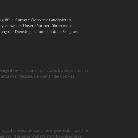
griffe auf unsere Website zu analysieren.
ysen weiter. Unsere Partner führen diese
tzung der Dienste gesammelt haben. Sie geben
inige ihrer Funktionen zu nutzen. Da diese Cookies
te zu beeinflussen. Sie können die Cookies
r möglicherweise personenbezogene Daten wie Ihre
inungsbild unserer Website stark beeinträchtigen