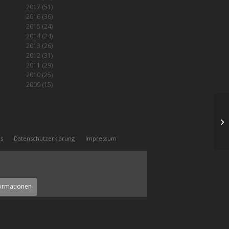
2017
(51)
2016
(36)
2015
(24)
2014
(24)
2013
(26)
2012
(31)
2011
(29)
2010
(25)
2009
(15)
Se
ks
Datenschutzerklärung
Impressum
ormationen