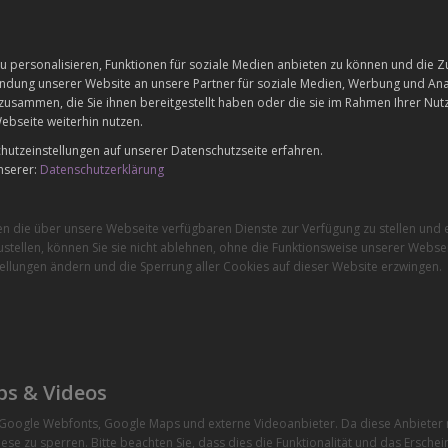
 personalisieren, Funktionen für soziale Medien anbieten zu können und die Zu
dung unserer Website an unsere Partner für soziale Medien, Werbung und Anal
zusammen, die Sie ihnen bereitgestellt haben oder die sie im Rahmen Ihrer Nu
ebseite weiterhin nutzen.
utzeinstellungen auf unserer Datenschutzseite erfahren.
nserer:
Datenschutzerklärung
en die über unsere Webseite verfügbaren Dienste zur Verfügung zu stellen und e
stellen, können Sie sie nicht ablehnen, ohne die Funktionsweise unserer Websei
ellungen ändern und die Sperrung aller Cookies auf dieser Website erzwingen.
ps & Videos
e Google Webfonts, Google Maps und externe Videoanbieter. Da diese Anbiete
ese zu sperren. Bitte beachten Sie, dass dies die Funktionalität und das Ersche