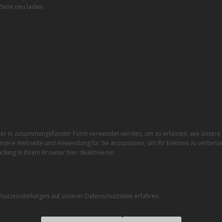
Seite neu laden.
r in zusammengefasster Form verwendet werden, um zu erfassen, wie unsere W
nsere Webseite und Anwendung für Sie anzupassen, um Ihr Erlebnis zu verbesse
cking in Ihrem Browser hier deaktivieren.
utzeinstellungen auf unserer Datenschutzseite erfahren.