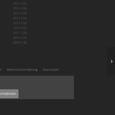
2017
(51)
2016
(36)
2015
(24)
2014
(24)
2013
(26)
2012
(31)
2011
(29)
2010
(25)
2009
(15)
B
ks
Datenschutzerklärung
Impressum
ormationen