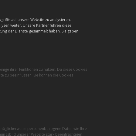
griffe auf unsere Website zu analysieren.
ysen weiter. Unsere Partner führen diese
tzung der Dienste gesammelt haben. Sie geben
inige ihrer Funktionen zu nutzen. Da diese Cookies
te zu beeinflussen. Sie können die Cookies
r möglicherweise personenbezogene Daten wie Ihre
inungsbild unserer Website stark beeinträchtigen