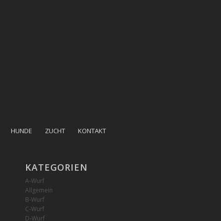
HUNDE
ZUCHT
KONTAKT
KATEGORIEN
A-Wurf
Allgemein
B-Wurf
C-Wurf
D-Wurf