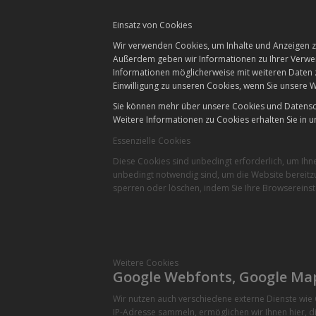
Einsatz von Cookies
Wir verwenden Cookies, um Inhalte und Anzeigen zu
Außerdem geben wir Informationen zu Ihrer Verwen
Informationen möglicherweise mit weiteren Daten 
Einwilligung zu unseren Cookies, wenn Sie unsere W
Sie können mehr über unsere Cookies und Datensch
Weitere Informationen zu Cookies erhalten Sie in u
Essenzielle Cookies
Diese Cookies sind unbedingt erforderlich, um Ihn
unbedingt notwendig sind, um die Website bereitzu
sperren oder löschen, indem Sie Ihre Browsereinst
Weitere Cookies
Google Webfonts, Google Ma
Wir nutzen auch verschiedene externe Dienste wi
IP-Adresse sammeln, ermöglichen wir Ihnen hier, di