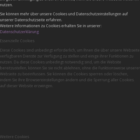
nutzen.
Sie können mehr über unsere Cookies und Datenschutzeinstellungen auf
unserer Datenschutzseite erfahren.
Weitere Informationen zu Cookies erhalten Sie in unserer:
Datenschutzerklärung
Essenzielle Cookies
Diese Cookies sind unbedingt erforderlich, um Ihnen die über unsere Webseite
verfügbaren Dienste zur Verfügung zu stellen und einige ihrer Funktionen zu
nutzen. Da diese Cookies unbedingt notwendig sind, um die Website
bereitzustellen, können Sie sie nicht ablehnen, ohne die Funktionsweise unserer
Webseite zu beeinflussen. Sie können die Cookies sperren oder löschen,
indem Sie Ihre Browsereinstellungen ändern und die Sperrung aller Cookies
auf dieser Website erzwingen.
Weitere Cookies