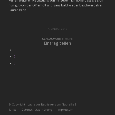
keinen weiteren Nachwuchs von ihr geben. Ich hoffe dass sie sich
nun gut von der OP erholt und ganz bald wieder beschwerdefrei
Laufen kann.
7. JANUAR 2019
SCHLAGWORTE:
HOPE
Eintrag teilen
© Copyright - Labrador Retriever vom Nuthefließ
Links
Datenschutzerklärung
Impressum