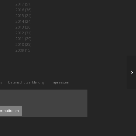
2017
(51)
2016
(36)
2015
(24)
2014
(24)
2013
(26)
2012
(31)
2011
(29)
2010
(25)
2009
(15)
Zw
ks
Datenschutzerklärung
Impressum
ormationen