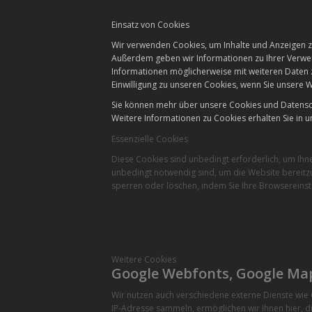
Einsatz von Cookies
Wir verwenden Cookies, um Inhalte und Anzeigen zu
Außerdem geben wir Informationen zu Ihrer Verwen
Informationen möglicherweise mit weiteren Daten 
Einwilligung zu unseren Cookies, wenn Sie unsere W
Sie können mehr über unsere Cookies und Datensch
Weitere Informationen zu Cookies erhalten Sie in u
Essenzielle Cookies
Diese Cookies sind unbedingt erforderlich, um Ihn
unbedingt notwendig sind, um die Website bereitzu
sperren oder löschen, indem Sie Ihre Browsereinst
Weitere Cookies
Google Webfonts, Google Ma
Wir nutzen auch verschiedene externe Dienste wi
IP-Adresse sammeln, ermöglichen wir Ihnen hier, di