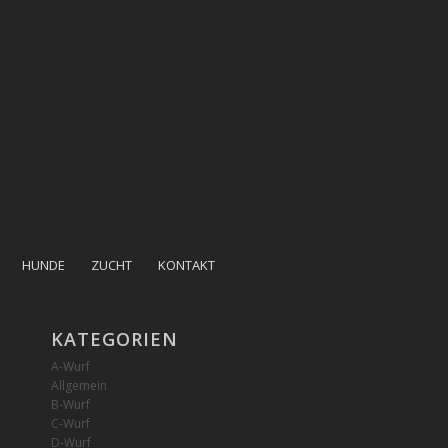
HUNDE
ZUCHT
KONTAKT
KATEGORIEN
A-Wurf
Allgemein
B-Wurf
C-Wurf
D-Wurf