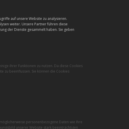
griffe auf unsere Website zu analysieren.
ysen weiter. Unsere Partner führen diese
tzung der Dienste gesammelt haben. Sie geben
inige ihrer Funktionen zu nutzen. Da diese Cookies
te zu beeinflussen. Sie können die Cookies
r möglicherweise personenbezogene Daten wie Ihre
inungsbild unserer Website stark beeinträchtigen