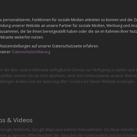
 personalisieren, Funktionen für soziale Medien anbieten zu können und die Zu
dung unserer Website an unsere Partner für soziale Medien, Werbung und Anal
zusammen, die Sie ihnen bereitgestellt haben oder die sie im Rahmen Ihrer Nu
ebseite weiterhin nutzen.
utzeinstellungen auf unserer Datenschutzseite erfahren.
nserer:
Datenschutzerklärung
en die über unsere Webseite verfügbaren Dienste zur Verfügung zu stellen und e
stellen, können Sie sie nicht ablehnen, ohne die Funktionsweise unserer Websei
ellungen ändern und die Sperrung aller Cookies auf dieser Website erzwingen.
ps & Videos
e Google Webfonts, Google Maps und externe Videoanbieter. Da diese Anbiete
ese zu sperren. Bitte beachten Sie, dass dies die Funktionalität und das Ersche