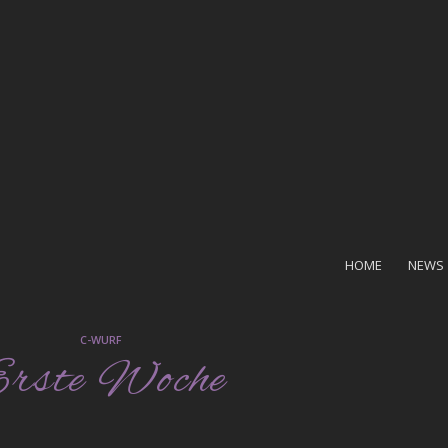
HOME
NEWS
C-WURF
rste Woche