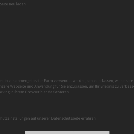
Seite neu laden.
r in zusammengefasster Form verwendet werden, um zu erfassen, wie unsere W
nsere Webseite und Anwendung für Sie anzupassen, um Ihr Erlebnis zu verbesse
cking in Ihrem Browser hier deaktivieren.
utzeinstellungen auf unserer Datenschutzseite erfahren.