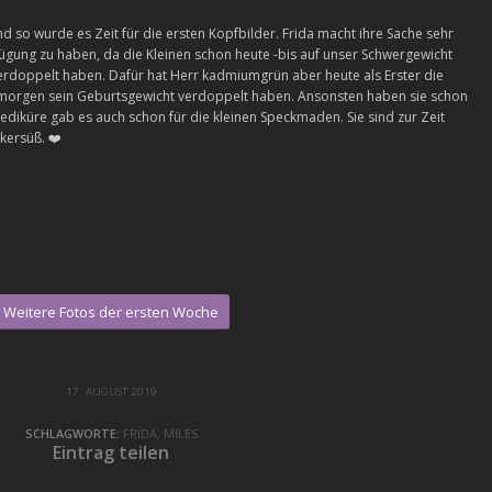
d so wurde es Zeit für die ersten Kopfbilder. Frida macht ihre Sache sehr
rfügung zu haben, da die Kleinen schon heute -bis auf unser Schwergewicht
erdoppelt haben. Dafür hat Herr kadmiumgrün aber heute als Erster die
h morgen sein Geburtsgewicht verdoppelt haben. Ansonsten haben sie schon
Pediküre gab es auch schon für die kleinen Speckmaden. Sie sind zur Zeit
ckersüß.
❤️
Weitere Fotos der ersten Woche
17. AUGUST 2019
SCHLAGWORTE:
FRIDA
,
MILES
Eintrag teilen