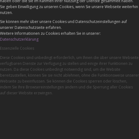
haben oder die sie im Rahmen Ihrer Nutzung der Dienste gesammelt haben.
Sie geben Einwilligung zu unseren Cookies, wenn Sie unsere Webseite weiterhin
nutzen.
Sie können mehr über unsere Cookies und Datenschutzeinstellungen auf
unserer Datenschutzseite erfahren.
Weitere Informationen zu Cookies erhalten Sie in unserer:
Datenschutzerklärung
Essenzielle Cookies
Diese Cookies sind unbedingt erforderlich, um Ihnen die über unsere Webseite
verfügbaren Dienste zur Verfügung zu stellen und einige ihrer Funktionen zu
nutzen. Da diese Cookies unbedingt notwendig sind, um die Website
bereitzustellen, können Sie sie nicht ablehnen, ohne die Funktionsweise unserer
Webseite zu beeinflussen. Sie können die Cookies sperren oder löschen,
indem Sie Ihre Browsereinstellungen ändern und die Sperrung aller Cookies
auf dieser Website erzwingen.