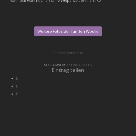
kann sich wohl noch an seine Welpenzeit erinnern. 😉
Weitere Fotos der fünften Woche
14. SEPTEMBER 2019
SCHLAGWORTE:
FRIDA
,
MILES
Eintrag teilen