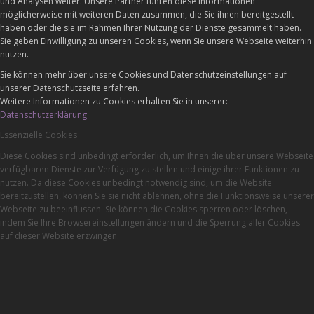
und Analysen weiter. Unsere Partner führen diese Informationen
möglicherweise mit weiteren Daten zusammen, die Sie ihnen bereitgestellt
haben oder die sie im Rahmen Ihrer Nutzung der Dienste gesammelt haben.
Sie geben Einwilligung zu unseren Cookies, wenn Sie unsere Webseite weiterhin
nutzen.
Sie können mehr über unsere Cookies und Datenschutzeinstellungen auf
unserer Datenschutzseite erfahren.
Weitere Informationen zu Cookies erhalten Sie in unserer:
Datenschutzerklärung
Essenzielle Cookies
Diese Cookies sind unbedingt erforderlich, um Ihnen die über unsere Webseite
verfügbaren Dienste zur Verfügung zu stellen und einige ihrer Funktionen zu
nutzen. Da diese Cookies unbedingt notwendig sind, um die Website
bereitzustellen, können Sie sie nicht ablehnen, ohne die Funktionsweise unserer
Webseite zu beeinflussen. Sie können die Cookies sperren oder löschen,
indem Sie Ihre Browsereinstellungen ändern und die Sperrung aller Cookies
auf dieser Website erzwingen.