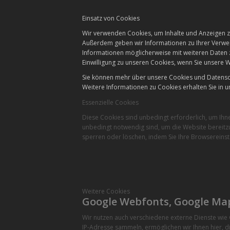
Einsatz von Cookies
Wir verwenden Cookies, um Inhalte und Anzeigen zu
Außerdem geben wir Informationen zu Ihrer Verwen
Informationen möglicherweise mit weiteren Daten 
Einwilligung zu unseren Cookies, wenn Sie unsere W
Sie können mehr über unsere Cookies und Datensch
Weitere Informationen zu Cookies erhalten Sie in u
Essenzielle Cookies
Diese Cookies sind unbedingt erforderlich, um Ihn
unbedingt notwendig sind, um die Website bereitzu
sperren oder löschen, indem Sie Ihre Browsereinst
Weitere Cookies
Google Webfonts, Google Ma
Wir nutzen auch verschiedene externe Dienste wi
IP-Adresse sammeln, ermöglichen wir Ihnen hier, di