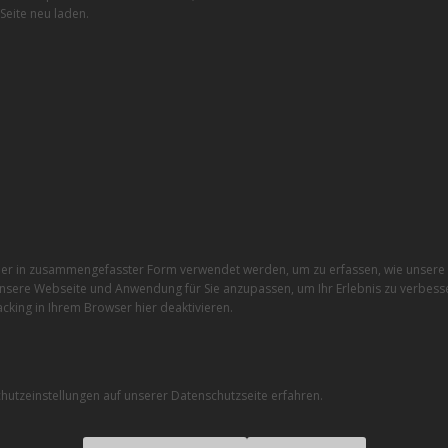
Seite neu laden.
r in zusammengefasster Form verwendet werden, um zu erfassen, wie unsere W
nsere Webseite und Anwendung für Sie anzupassen, um Ihr Erlebnis zu verbesse
cking in Ihrem Browser hier deaktivieren.
utzeinstellungen auf unserer Datenschutzseite erfahren.