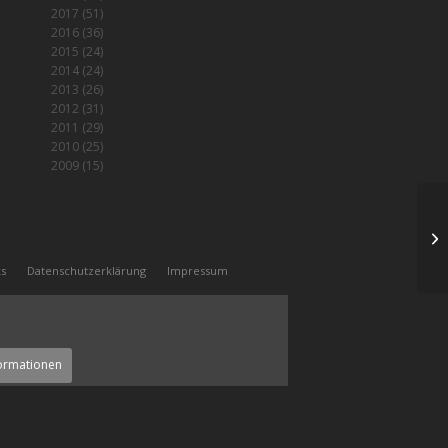
2017
(51)
2016
(36)
2015
(24)
2014
(24)
2013
(26)
2012
(31)
2011
(29)
2010
(25)
2009
(15)
Se
ks
Datenschutzerklärung
Impressum
ormationen