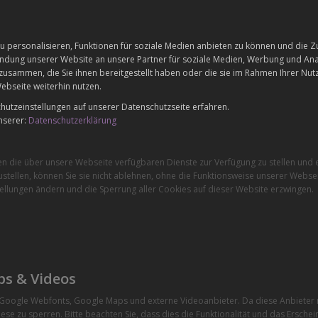
 personalisieren, Funktionen für soziale Medien anbieten zu können und die Zu
dung unserer Website an unsere Partner für soziale Medien, Werbung und Anal
zusammen, die Sie ihnen bereitgestellt haben oder die sie im Rahmen Ihrer Nu
ebseite weiterhin nutzen.
utzeinstellungen auf unserer Datenschutzseite erfahren.
nserer:
Datenschutzerklärung
en die über unsere Webseite verfügbaren Dienste zur Verfügung zu stellen und e
stellen, können Sie sie nicht ablehnen, ohne die Funktionsweise unserer Websei
ellungen ändern und die Sperrung aller Cookies auf dieser Website erzwingen.
ps & Videos
e Google Webfonts, Google Maps und externe Videoanbieter. Da diese Anbiete
ese zu sperren. Bitte beachten Sie, dass dies die Funktionalität und das Ersche