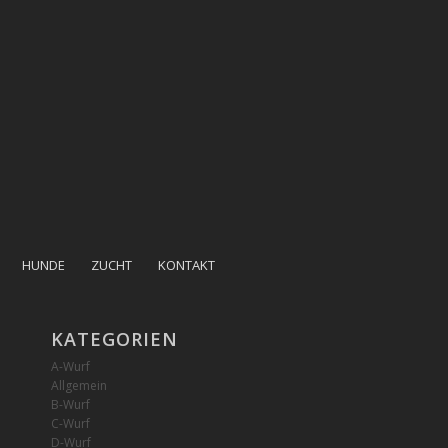
HUNDE
ZUCHT
KONTAKT
KATEGORIEN
A-Wurf
Allgemein
B-Wurf
C-Wurf
D-Wurf