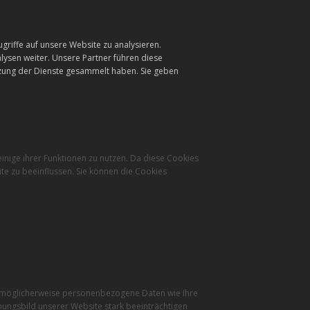
griffe auf unsere Website zu analysieren.
ysen weiter. Unsere Partner führen diese
tzung der Dienste gesammelt haben. Sie geben
inige ihrer Funktionen zu nutzen. Da diese Cookies
te zu beeinflussen. Sie können die Cookies
r möglicherweise personenbezogene Daten wie Ihre
inungsbild unserer Website stark beeinträchtigen