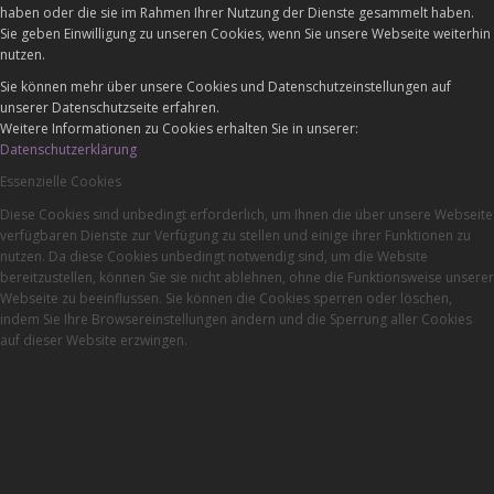
haben oder die sie im Rahmen Ihrer Nutzung der Dienste gesammelt haben.
Sie geben Einwilligung zu unseren Cookies, wenn Sie unsere Webseite weiterhin
nutzen.
Sie können mehr über unsere Cookies und Datenschutzeinstellungen auf
unserer Datenschutzseite erfahren.
Weitere Informationen zu Cookies erhalten Sie in unserer:
Datenschutzerklärung
Essenzielle Cookies
Diese Cookies sind unbedingt erforderlich, um Ihnen die über unsere Webseite
verfügbaren Dienste zur Verfügung zu stellen und einige ihrer Funktionen zu
nutzen. Da diese Cookies unbedingt notwendig sind, um die Website
bereitzustellen, können Sie sie nicht ablehnen, ohne die Funktionsweise unserer
Webseite zu beeinflussen. Sie können die Cookies sperren oder löschen,
indem Sie Ihre Browsereinstellungen ändern und die Sperrung aller Cookies
auf dieser Website erzwingen.