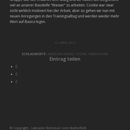
viel an
unserer Baustelle “Wasser” zu arbeiten. Cookie war
zwar
nicht wirklich motiviert bei der Arbeit, aber so
gehen wir nun mit
neuen Anregungen in den
Trainingsalltag und werden wieder mehr
Wert auf
Basics legen.
13. APRIL 2014
SCHLAGWORTE:
ANGELIKA EVANS
,
COOKIE
,
HEIKE ROHM
Eintrag teilen
© Copyright - Labrador Retriever vom Nuthefließ