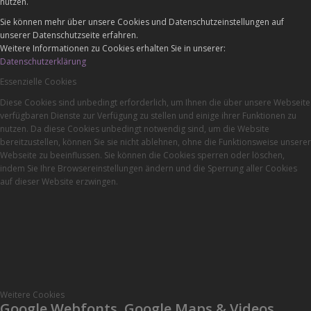
nutzen.
Sie können mehr über unsere Cookies und Datenschutzeinstellungen auf
unserer Datenschutzseite erfahren.
Weitere Informationen zu Cookies erhalten Sie in unserer:
Datenschutzerklärung
Essenzielle Cookies
Diese Cookies sind unbedingt erforderlich, um Ihnen die über unsere Webseite
verfügbaren Dienste zur Verfügung zu stellen und einige ihrer Funktionen zu
nutzen. Da diese Cookies unbedingt notwendig sind, um die Website
bereitzustellen, können Sie sie nicht ablehnen, ohne die Funktionsweise unserer
Webseite zu beeinflussen. Sie können die Cookies sperren oder löschen,
indem Sie Ihre Browsereinstellungen ändern und die Sperrung aller Cookies
auf dieser Website erzwingen.
Weitere Cookies
Google Webfonts, Google Maps & Videos