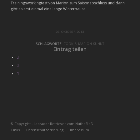
Trainingsworkingtest von Marion zum Saisonabschluss und dann
gibt es erst einmal eine lange Winterpause.
26. OKTOBER 2013
SCHLAGWORTE:
COOKIE
,
MARION KUHNT
Eintrag teilen
© Copyright - Labrador Retriever vom Nuthefließ
Links
Datenschutzerklärung
Impressum