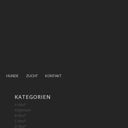
HUNDE
ZUCHT
KONTAKT
KATEGORIEN
A-Wurf
Allgemein
B-Wurf
C-Wurf
D-Wurf