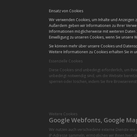
Einsatz von Cookies
Wir verwenden Cookies, um Inhalte und Anzeigen zu
Außerdem geben wir Informationen zu Ihrer Verwen
Informationen möglicherweise mit weiteren Daten 
Einwilligung zu unseren Cookies, wenn Sie unsere W
Sie können mehr über unsere Cookies und Datensch
Weitere Informationen zu Cookies erhalten Sie in u
Essenzielle Cookies
Diese Cookies sind unbedingt erforderlich, um Ihn
unbedingt notwendig sind, um die Website bereitzu
sperren oder löschen, indem Sie Ihre Browsereinst
Weitere Cookies
Google Webfonts, Google Ma
Wir nutzen auch verschiedene externe Dienste wi
IP-Adresse sammeln, ermöglichen wir Ihnen hier, di