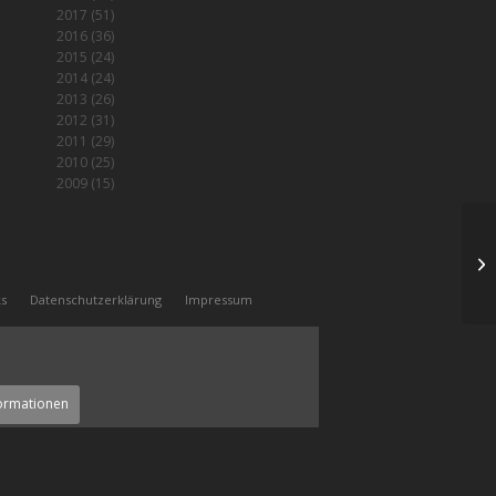
2017
(51)
2016
(36)
2015
(24)
2014
(24)
2013
(26)
2012
(31)
2011
(29)
2010
(25)
2009
(15)
Se
ks
Datenschutzerklärung
Impressum
ormationen