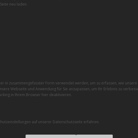
Seite neu laden.
r in zusammengefasster Form verwendet werden, um zu erfassen, wie unsere W
nsere Webseite und Anwendung für Sie anzupassen, um Ihr Erlebnis zu verbesse
cking in Ihrem Browser hier deaktivieren.
utzeinstellungen auf unserer Datenschutzseite erfahren.