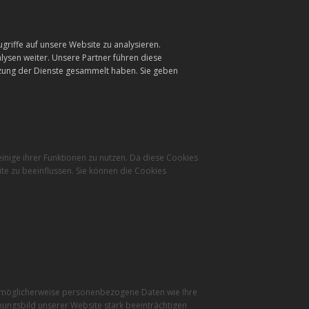
griffe auf unsere Website zu analysieren.
ysen weiter. Unsere Partner führen diese
tzung der Dienste gesammelt haben. Sie geben
inige ihrer Funktionen zu nutzen. Da diese Cookies
te zu beeinflussen. Sie können die Cookies
r möglicherweise personenbezogene Daten wie Ihre
inungsbild unserer Website stark beeinträchtigen