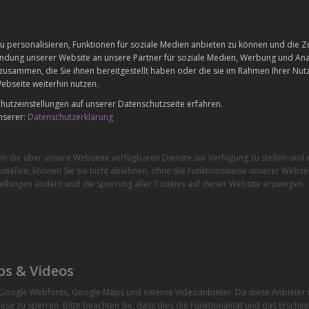
 personalisieren, Funktionen für soziale Medien anbieten zu können und die Zu
dung unserer Website an unsere Partner für soziale Medien, Werbung und Anal
zusammen, die Sie ihnen bereitgestellt haben oder die sie im Rahmen Ihrer Nu
ebseite weiterhin nutzen.
utzeinstellungen auf unserer Datenschutzseite erfahren.
nserer:
Datenschutzerklärung
en die über unsere Webseite verfügbaren Dienste zur Verfügung zu stellen und e
stellen, können Sie sie nicht ablehnen, ohne die Funktionsweise unserer Websei
ellungen ändern und die Sperrung aller Cookies auf dieser Website erzwingen.
ps & Videos
e Google Webfonts, Google Maps und externe Videoanbieter. Da diese Anbiete
ese zu sperren. Bitte beachten Sie, dass dies die Funktionalität und das Ersche