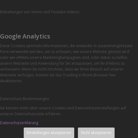
Einbettungen von Vimeo und Youtube-Videos:
Google Analytics
Diese Cookies sammeln Informationen, die entweder in zusammengefasster
Form verwendet werden, um zu erfassen, wie unsere Website genutzt wird
oder wie effektiv unsere Marketingkampagnen sind, oder dabei zu helfen,
unsere Webseite und Anwendung für Sie anzupassen, um Ihr Erlebnis zu
verbessern. Wenn Sie nicht möchten, dass wir Ihren Besuch auf unserer
Webseite verfolgen, können Sie das Tracking in Ihrem Browser hier
deaktivieren.
Datenschutz-Bestimmungen
Sie können mehr über unsere Cookies und Datenschutzeinstellungen auf
unserer Datenschutzseite erfahren.
Datenschutzerklärung
Einstellungen akzeptieren
Nicht akzeptieren