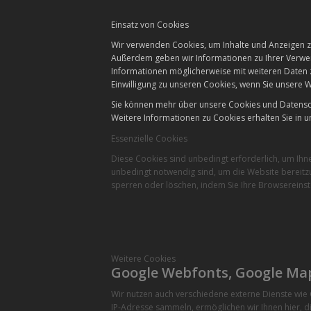
Einsatz von Cookies
Wir verwenden Cookies, um Inhalte und Anzeigen zu
Außerdem geben wir Informationen zu Ihrer Verwen
Informationen möglicherweise mit weiteren Daten 
Einwilligung zu unseren Cookies, wenn Sie unsere W
Sie können mehr über unsere Cookies und Datensch
Weitere Informationen zu Cookies erhalten Sie in u
Essenzielle Cookies
Diese Cookies sind unbedingt erforderlich, um Ihn
unbedingt notwendig sind, um die Website bereitzu
sperren oder löschen, indem Sie Ihre Browsereinst
Weitere Cookies
Google Webfonts, Google Ma
Wir nutzen auch verschiedene externe Dienste wi
IP-Adresse sammeln, ermöglichen wir Ihnen hier, di