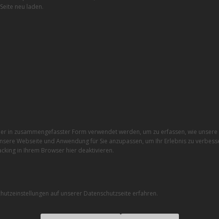
Seite neu laden.
r in zusammengefasster Form verwendet werden, um zu erfassen, wie unsere W
nsere Webseite und Anwendung für Sie anzupassen, um Ihr Erlebnis zu verbesse
cking in Ihrem Browser hier deaktivieren.
utzeinstellungen auf unserer Datenschutzseite erfahren.