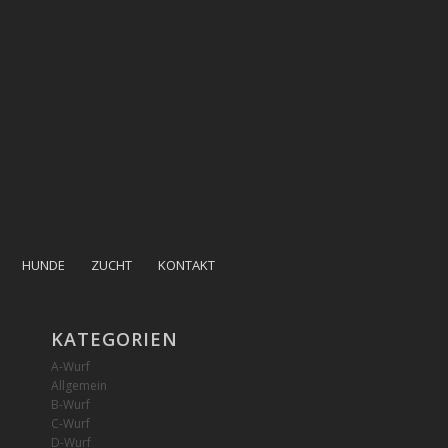
HUNDE
ZUCHT
KONTAKT
KATEGORIEN
A-Wurf
Allgemein
B-Wurf
C-Wurf
D-Wurf