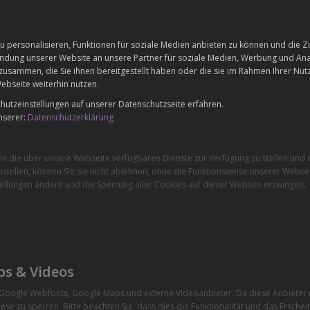
 personalisieren, Funktionen für soziale Medien anbieten zu können und die Zu
dung unserer Website an unsere Partner für soziale Medien, Werbung und Anal
zusammen, die Sie ihnen bereitgestellt haben oder die sie im Rahmen Ihrer Nu
ebseite weiterhin nutzen.
utzeinstellungen auf unserer Datenschutzseite erfahren.
nserer:
Datenschutzerklärung
en die über unsere Webseite verfügbaren Dienste zur Verfügung zu stellen und e
stellen, können Sie sie nicht ablehnen, ohne die Funktionsweise unserer Websei
ellungen ändern und die Sperrung aller Cookies auf dieser Website erzwingen.
ps & Videos
e Google Webfonts, Google Maps und externe Videoanbieter. Da diese Anbiete
ese zu sperren. Bitte beachten Sie, dass dies die Funktionalität und das Ersche