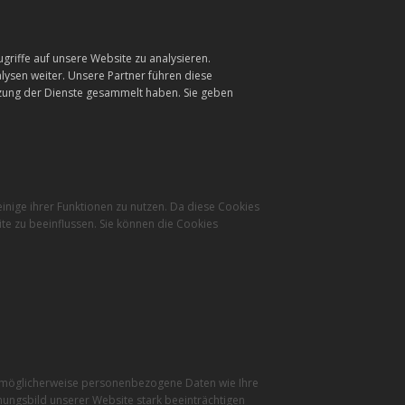
griffe auf unsere Website zu analysieren.
ysen weiter. Unsere Partner führen diese
tzung der Dienste gesammelt haben. Sie geben
inige ihrer Funktionen zu nutzen. Da diese Cookies
te zu beeinflussen. Sie können die Cookies
r möglicherweise personenbezogene Daten wie Ihre
inungsbild unserer Website stark beeinträchtigen