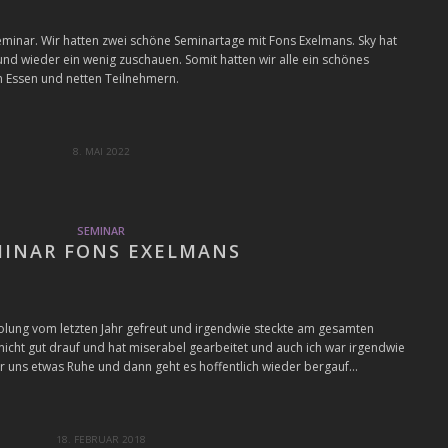
eminar. Wir hatten zwei schöne Seminartage mit Fons Exelmans. Sky hat
nd wieder ein wenig zuschauen. Somit hatten wir alle ein schönes
 Essen und netten Teilnehmern.
8. MAI 2022
SEMINAR
MINAR FONS EXELMANS
holung vom letzten Jahr gefreut und irgendwie steckte am gesamten
ht gut drauf und hat miserabel gearbeitet und auch ich war irgendwie
wir uns etwas Ruhe und dann geht es hoffentlich wieder bergauf…
18. FEBRUAR 2018