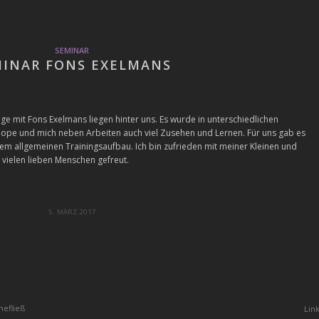
SEMINAR
MINAR FONS EXELMANS
e mit Fons Exelmans liegen hinter uns. Es wurde in unterschiedlichen
Hope und mich neben Arbeiten auch viel Zusehen und Lernen. Für uns gab es
em allgemeinen Trainingsaufbau. Ich bin zufrieden mit meiner Kleinen und
 vielen lieben Menschen gefreut.
5. MÄRZ 2017
hefließ
Lin