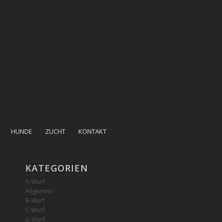
HUNDE
ZUCHT
KONTAKT
KATEGORIEN
A-Wurf
Allgemein
B-Wurf
C-Wurf
D-Wurf