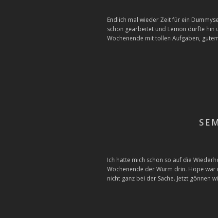
Endlich mal wieder Zeit für ein Dummys
schön gearbeitet und Lemon durfte hin u
Wochenende mit tollen Aufgaben, gutem
SE
Ich hatte mich schon so auf die Wieder
Wochenende der Wurm drin. Hope war nic
nicht ganz bei der Sache. Jetzt gönnen 