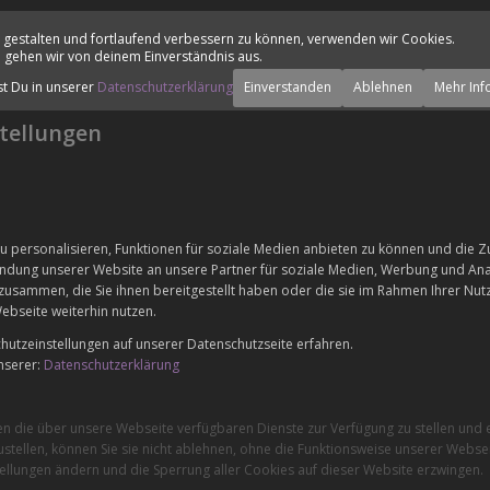
 gestalten und fortlaufend verbessern zu können, verwenden wir Cookies.
 gehen wir von deinem Einverständnis aus.
st Du in unserer
Datenschutzerklärung
Einverstanden
Ablehnen
Mehr Inf
tellungen
 personalisieren, Funktionen für soziale Medien anbieten zu können und die Zu
dung unserer Website an unsere Partner für soziale Medien, Werbung und Anal
zusammen, die Sie ihnen bereitgestellt haben oder die sie im Rahmen Ihrer Nu
ebseite weiterhin nutzen.
utzeinstellungen auf unserer Datenschutzseite erfahren.
nserer:
Datenschutzerklärung
en die über unsere Webseite verfügbaren Dienste zur Verfügung zu stellen und e
stellen, können Sie sie nicht ablehnen, ohne die Funktionsweise unserer Websei
ellungen ändern und die Sperrung aller Cookies auf dieser Website erzwingen.