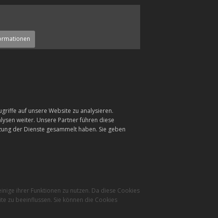
ormationen
griffe auf unsere Website zu analysieren.
ysen weiter. Unsere Partner führen diese
tzung der Dienste gesammelt haben. Sie geben
inige ihrer Funktionen zu nutzen. Da diese Cookies
te zu beeinflussen. Sie können die Cookies