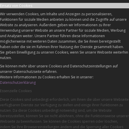
Einsatz von Cookies
Wir verwenden Cookies, um Inhalte und Anzeigen zu personalisieren,
Funktionen für soziale Medien anbieten zu können und die Zugriffe auf unsere
Website zu analysieren. Außerdem geben wir Informationen zu Ihrer
Verwendung unserer Website an unsere Partner für soziale Medien, Werbung
und Analysen weiter. Unsere Partner führen diese Informationen
möglicherweise mit weiteren Daten zusammen, die Sie ihnen bereitgestellt
haben oder die sie im Rahmen Ihrer Nutzung der Dienste gesammelt haben.
Sie geben Einwilligung zu unseren Cookies, wenn Sie unsere Webseite weiterhin
nutzen.
Sie können mehr über unsere Cookies und Datenschutzeinstellungen auf
unserer Datenschutzseite erfahren.
Weitere Informationen zu Cookies erhalten Sie in unserer:
Datenschutzerklärung
Essenzielle Cookies
Diese Cookies sind unbedingt erforderlich, um Ihnen die über unsere Webseite
verfügbaren Dienste zur Verfügung zu stellen und einige ihrer Funktionen zu
nutzen. Da diese Cookies unbedingt notwendig sind, um die Website
bereitzustellen, können Sie sie nicht ablehnen, ohne die Funktionsweise unserer
Webseite zu beeinflussen. Sie können die Cookies sperren oder löschen,
indem Sie Ihre Browsereinstellungen ändern und die Sperrung aller Cookies