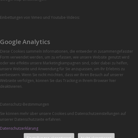
Einbettungen von Vimeo und Youtube-Videos:
Google Analytics
Diese Cookies sammeln Informationen, die entweder in zusammengefasster
Form verwendet werden, um zu erfassen, wie unsere Website genutzt wird
oder wie effektiv unsere Marketingkampagnen sind, oder dabei zu helfen,
unsere Webseite und Anwendung für Sie anzupassen, um Ihr Erlebnis zu
verbessern. Wenn Sie nicht möchten, dass wir Ihren Besuch auf unserer
Webseite verfolgen, können Sie das Tracking in Ihrem Browser hier
deaktivieren.
Datenschutz-Bestimmungen
Sie können mehr über unsere Cookies und Datenschutzeinstellungen auf
unserer Datenschutzseite erfahren.
Datenschutzerklärung