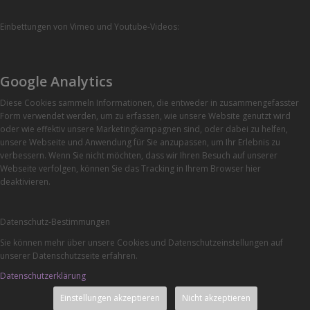
Einbettungen von Vimeo und Youtube-Videos:
Google Analytics
Diese Cookies sammeln Informationen, die entweder in zusammengefasster
Form verwendet werden, um zu erfassen, wie unsere Website genutzt wird
oder wie effektiv unsere Marketingkampagnen sind, oder dabei zu helfen,
unsere Webseite und Anwendung für Sie anzupassen, um Ihr Erlebnis zu
verbessern. Wenn Sie nicht möchten, dass wir Ihren Besuch auf unserer
Webseite verfolgen, können Sie das Tracking in Ihrem Browser hier
deaktivieren.
Datenschutz-Bestimmungen
Sie können mehr über unsere Cookies und Datenschutzeinstellungen auf
unserer Datenschutzseite erfahren.
Datenschutzerklärung
Einstellungen akzeptieren
Nicht akzeptieren