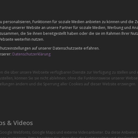
 personalisieren, Funktionen für soziale Medien anbieten zu können und die Zu
dung unserer Website an unsere Partner für soziale Medien, Werbung und Anal
zusammen, die Sie ihnen bereitgestellt haben oder die sie im Rahmen Ihrer Nu
ebseite weiterhin nutzen.
utzeinstellungen auf unserer Datenschutzseite erfahren.
nserer:
Datenschutzerklärung
en die über unsere Webseite verfügbaren Dienste zur Verfügung zu stellen und e
stellen, können Sie sie nicht ablehnen, ohne die Funktionsweise unserer Websei
ellungen ändern und die Sperrung aller Cookies auf dieser Website erzwingen.
ps & Videos
e Google Webfonts, Google Maps und externe Videoanbieter. Da diese Anbiete