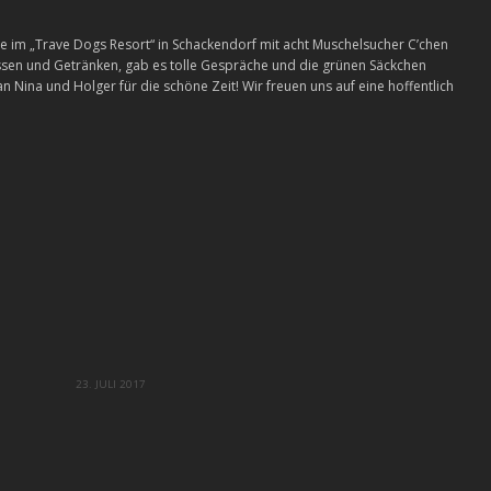
 im „Trave Dogs Resort“ in Schackendorf mit acht Muschelsucher C’chen
sen und Getränken, gab es tolle Gespräche und die grünen Säckchen
Nina und Holger für die schöne Zeit! Wir freuen uns auf eine hoffentlich
23. JULI 2017