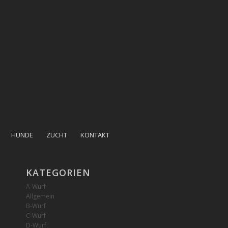
HUNDE
ZUCHT
KONTAKT
KATEGORIEN
A-Wurf
Allgemein
B-Wurf
C-Wurf
D-Wurf