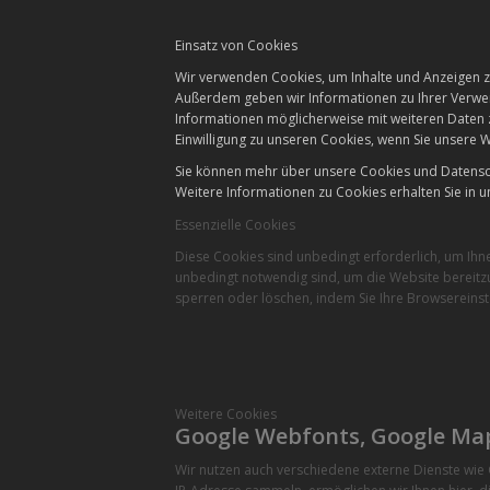
Einsatz von Cookies
Wir verwenden Cookies, um Inhalte und Anzeigen zu
Außerdem geben wir Informationen zu Ihrer Verwen
Informationen möglicherweise mit weiteren Daten 
Einwilligung zu unseren Cookies, wenn Sie unsere W
Sie können mehr über unsere Cookies und Datensch
Weitere Informationen zu Cookies erhalten Sie in u
Essenzielle Cookies
Diese Cookies sind unbedingt erforderlich, um Ihn
unbedingt notwendig sind, um die Website bereitzu
sperren oder löschen, indem Sie Ihre Browsereinst
Weitere Cookies
Google Webfonts, Google Ma
Wir nutzen auch verschiedene externe Dienste wi