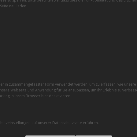
ese zu sperren. Bitte beachten Sie, dass dies die Funktionalität und das Ersche
Seite neu laden.
r in zusammengefasster Form verwendet werden, um zu erfassen, wie unsere W
nsere Webseite und Anwendung für Sie anzupassen, um Ihr Erlebnis zu verbesse
cking in Ihrem Browser hier deaktivieren.
utzeinstellungen auf unserer Datenschutzseite erfahren.