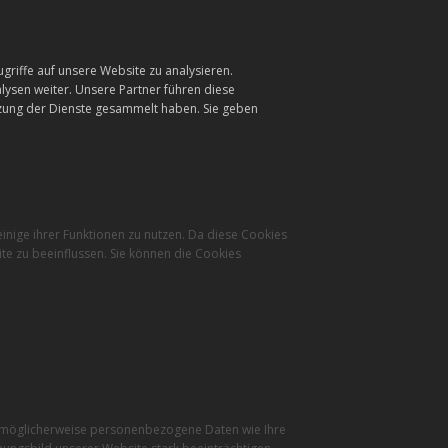
griffe auf unsere Website zu analysieren.
ysen weiter. Unsere Partner führen diese
tzung der Dienste gesammelt haben. Sie geben
inige ihrer Funktionen zu nutzen. Da diese Cookies
te zu beeinflussen. Sie können die Cookies
r möglicherweise personenbezogene Daten wie Ihre