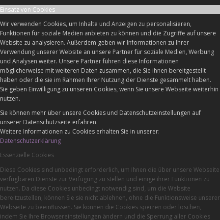
Einsatz von Cookies
Wir verwenden Cookies, um Inhalte und Anzeigen zu personalisieren,
Funktionen für soziale Medien anbieten zu können und die Zugriffe auf unsere
Website zu analysieren. Außerdem geben wir Informationen zu Ihrer
Verwendung unserer Website an unsere Partner für soziale Medien, Werbung
und Analysen weiter. Unsere Partner führen diese Informationen
möglicherweise mit weiteren Daten zusammen, die Sie ihnen bereitgestellt
haben oder die sie im Rahmen Ihrer Nutzung der Dienste gesammelt haben.
Sie geben Einwilligung zu unseren Cookies, wenn Sie unsere Webseite weiterhin
nutzen.
Sie können mehr über unsere Cookies und Datenschutzeinstellungen auf
unserer Datenschutzseite erfahren.
Weitere Informationen zu Cookies erhalten Sie in unserer:
Datenschutzerklärung
Essenzielle Cookies
Diese Cookies sind unbedingt erforderlich, um Ihnen die über unsere Webseite
verfügbaren Dienste zur Verfügung zu stellen und einige ihrer Funktionen zu
nutzen. Da diese Cookies unbedingt notwendig sind, um die Website
bereitzustellen, können Sie sie nicht ablehnen, ohne die Funktionsweise unserer
Webseite zu beeinflussen. Sie können die Cookies sperren oder löschen,
indem Sie Ihre Browsereinstellungen ändern und die Sperrung aller Cookies