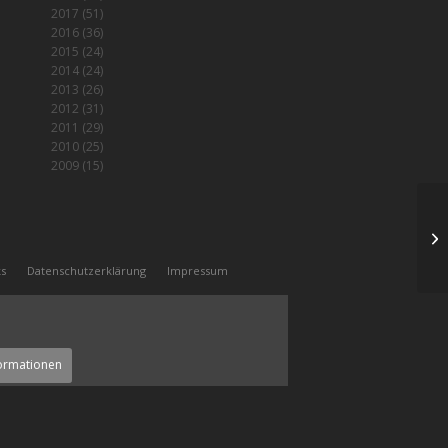
2017
(51)
2016
(36)
2015
(24)
2014
(24)
2013
(26)
2012
(31)
2011
(29)
2010
(25)
2009
(15)
D
ks
Datenschutzerklärung
Impressum
ormationen