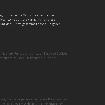
griffe auf unsere Website zu analysieren.
ysen weiter. Unsere Partner führen diese
tzung der Dienste gesammelt haben. Sie geben
inige ihrer Funktionen zu nutzen. Da diese Cookies
te zu beeinflussen. Sie können die Cookies
r möglicherweise personenbezogene Daten wie Ihre
inungsbild unserer Website stark beeinträchtigen