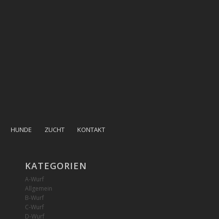
HUNDE
ZUCHT
KONTAKT
KATEGORIEN
A-Wurf
Allgemein
B-Wurf
C-Wurf
D-Wurf