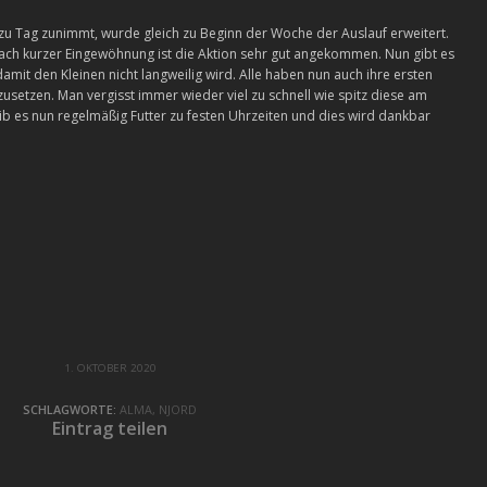
zu Tag zunimmt, wurde gleich zu Beginn der Woche der Auslauf erweitert.
ach kurzer Eingewöhnung ist die Aktion sehr gut angekommen. Nun gibt es
mit den Kleinen nicht langweilig wird. Alle haben nun auch ihre ersten
setzen. Man vergisst immer wieder viel zu schnell wie spitz diese am
gib es nun regelmäßig Futter zu festen Uhrzeiten und dies wird dankbar
1. OKTOBER 2020
SCHLAGWORTE:
ALMA
,
NJORD
Eintrag teilen