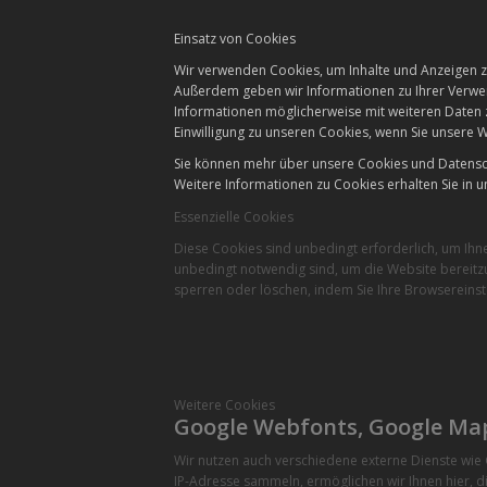
Einsatz von Cookies
Wir verwenden Cookies, um Inhalte und Anzeigen zu
Außerdem geben wir Informationen zu Ihrer Verwen
Informationen möglicherweise mit weiteren Daten 
Einwilligung zu unseren Cookies, wenn Sie unsere W
Sie können mehr über unsere Cookies und Datensch
Weitere Informationen zu Cookies erhalten Sie in u
Essenzielle Cookies
Diese Cookies sind unbedingt erforderlich, um Ihn
unbedingt notwendig sind, um die Website bereitzu
sperren oder löschen, indem Sie Ihre Browsereinst
Weitere Cookies
Google Webfonts, Google Ma
Wir nutzen auch verschiedene externe Dienste wi
IP-Adresse sammeln, ermöglichen wir Ihnen hier, di