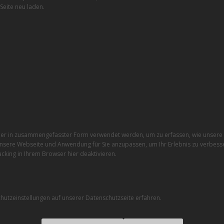
Seite neu laden.
r in zusammengefasster Form verwendet werden, um zu erfassen, wie unsere W
nsere Webseite und Anwendung für Sie anzupassen, um Ihr Erlebnis zu verbesse
cking in Ihrem Browser hier deaktivieren.
utzeinstellungen auf unserer Datenschutzseite erfahren.