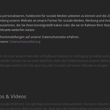
 personalisieren, Funktionen für soziale Medien anbieten zu können und die Zu
dung unserer Website an unsere Partner für soziale Medien, Werbung und Anal
zusammen, die Sie ihnen bereitgestellt haben oder die sie im Rahmen Ihrer Nu
ebseite weiterhin nutzen.
utzeinstellungen auf unserer Datenschutzseite erfahren.
nserer:
Datenschutzerklärung
en die über unsere Webseite verfügbaren Dienste zur Verfügung zu stellen und e
stellen, können Sie sie nicht ablehnen, ohne die Funktionsweise unserer Websei
ellungen ändern und die Sperrung aller Cookies auf dieser Website erzwingen.
ps & Videos
e Google Webfonts, Google Maps und externe Videoanbieter. Da diese Anbiete
ese zu sperren. Bitte beachten Sie, dass dies die Funktionalität und das Ersche