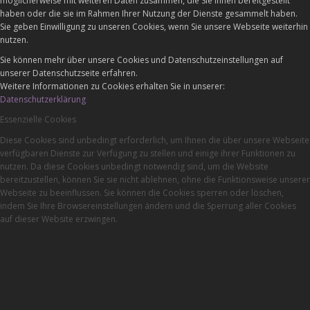
möglicherweise mit weiteren Daten zusammen, die Sie ihnen bereitgestellt
haben oder die sie im Rahmen Ihrer Nutzung der Dienste gesammelt haben.
Sie geben Einwilligung zu unseren Cookies, wenn Sie unsere Webseite weiterhin
nutzen.
Sie können mehr über unsere Cookies und Datenschutzeinstellungen auf
unserer Datenschutzseite erfahren.
Weitere Informationen zu Cookies erhalten Sie in unserer:
Datenschutzerklärung
Essenzielle Cookies
Diese Cookies sind unbedingt erforderlich, um Ihnen die über unsere Webseite
verfügbaren Dienste zur Verfügung zu stellen und einige ihrer Funktionen zu
nutzen. Da diese Cookies unbedingt notwendig sind, um die Website
bereitzustellen, können Sie sie nicht ablehnen, ohne die Funktionsweise unserer
Webseite zu beeinflussen. Sie können die Cookies sperren oder löschen,
indem Sie Ihre Browsereinstellungen ändern und die Sperrung aller Cookies
auf dieser Website erzwingen.