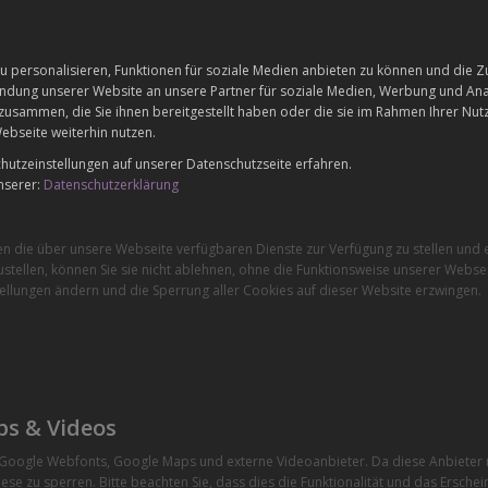
 personalisieren, Funktionen für soziale Medien anbieten zu können und die Zu
dung unserer Website an unsere Partner für soziale Medien, Werbung und Anal
zusammen, die Sie ihnen bereitgestellt haben oder die sie im Rahmen Ihrer Nu
ebseite weiterhin nutzen.
utzeinstellungen auf unserer Datenschutzseite erfahren.
nserer:
Datenschutzerklärung
en die über unsere Webseite verfügbaren Dienste zur Verfügung zu stellen und e
stellen, können Sie sie nicht ablehnen, ohne die Funktionsweise unserer Websei
ellungen ändern und die Sperrung aller Cookies auf dieser Website erzwingen.
ps & Videos
e Google Webfonts, Google Maps und externe Videoanbieter. Da diese Anbiete
ese zu sperren. Bitte beachten Sie, dass dies die Funktionalität und das Ersche