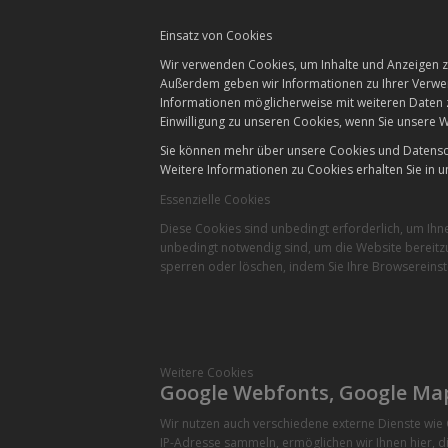
Einsatz von Cookies
Wir verwenden Cookies, um Inhalte und Anzeigen zu
Außerdem geben wir Informationen zu Ihrer Verwen
Informationen möglicherweise mit weiteren Daten 
Einwilligung zu unseren Cookies, wenn Sie unsere W
Sie können mehr über unsere Cookies und Datensch
Weitere Informationen zu Cookies erhalten Sie in u
Essenzielle Cookies
Diese Cookies sind unbedingt erforderlich, um Ihn
unbedingt notwendig sind, um die Website bereitzu
sperren oder löschen, indem Sie Ihre Browsereinst
Weitere Cookies
Google Webfonts, Google Ma
Wir nutzen auch verschiedene externe Dienste wi
IP-Adresse sammeln, ermöglichen wir Ihnen hier, di