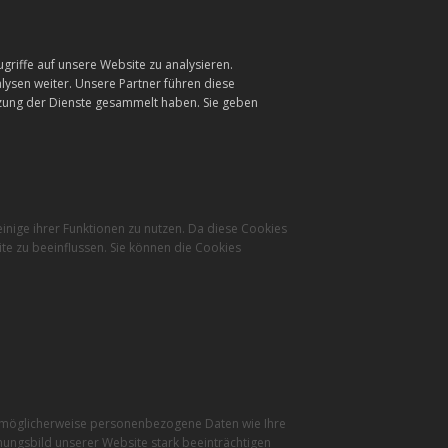
griffe auf unsere Website zu analysieren.
ysen weiter. Unsere Partner führen diese
tzung der Dienste gesammelt haben. Sie geben
inige ihrer Funktionen zu nutzen. Da diese Cookies
te zu beeinflussen. Sie können die Cookies
r möglicherweise personenbezogene Daten wie Ihre
inungsbild unserer Website stark beeinträchtigen