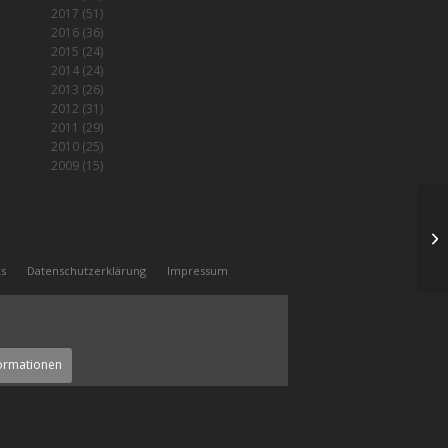
2017
(51)
2016
(36)
2015
(24)
2014
(24)
2013
(26)
2012
(31)
2011
(29)
2010
(25)
2009
(15)
Se
ks
Datenschutzerklärung
Impressum
ormationen