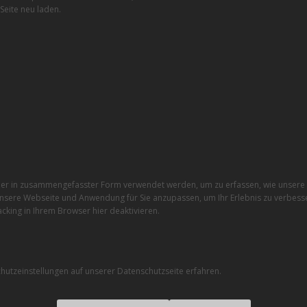
Seite neu laden.
r in zusammengefasster Form verwendet werden, um zu erfassen, wie unsere W
nsere Webseite und Anwendung für Sie anzupassen, um Ihr Erlebnis zu verbesse
cking in Ihrem Browser hier deaktivieren.
utzeinstellungen auf unserer Datenschutzseite erfahren.