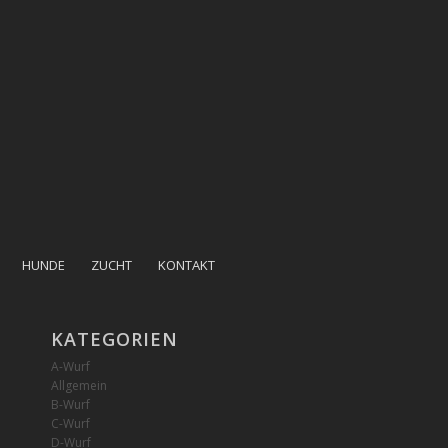
HUNDE
ZUCHT
KONTAKT
KATEGORIEN
A-Wurf
Allgemein
B-Wurf
C-Wurf
D-Wurf