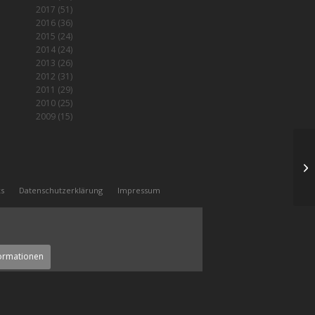
2017
(51)
2016
(36)
2015
(24)
2014
(24)
2013
(26)
2012
(31)
2011
(29)
2010
(25)
2009
(15)
3 
ks
Datenschutzerklärung
Impressum
ormationen