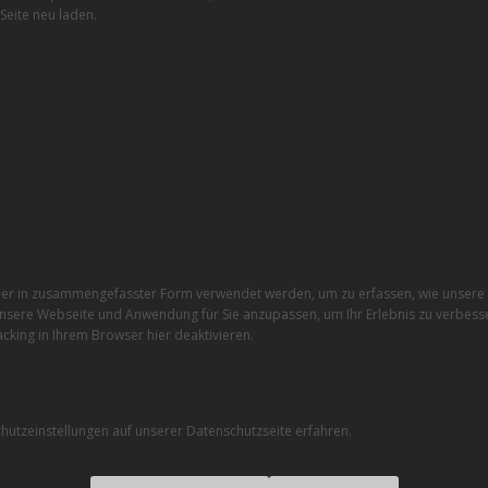
Seite neu laden.
r in zusammengefasster Form verwendet werden, um zu erfassen, wie unsere W
nsere Webseite und Anwendung für Sie anzupassen, um Ihr Erlebnis zu verbesse
cking in Ihrem Browser hier deaktivieren.
utzeinstellungen auf unserer Datenschutzseite erfahren.