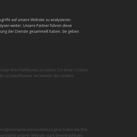
griffe auf unsere Website zu analysieren.
ysen weiter. Unsere Partner führen diese
tzung der Dienste gesammelt haben. Sie geben
inige ihrer Funktionen zu nutzen. Da diese Cookies
te zu beeinflussen. Sie können die Cookies
r möglicherweise personenbezogene Daten wie Ihre
inungsbild unserer Website stark beeinträchtigen