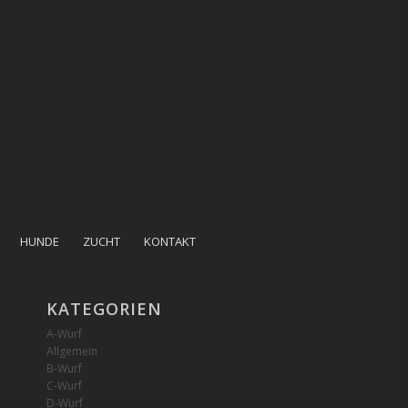
HUNDE
ZUCHT
KONTAKT
KATEGORIEN
A-Wurf
Allgemein
B-Wurf
C-Wurf
D-Wurf