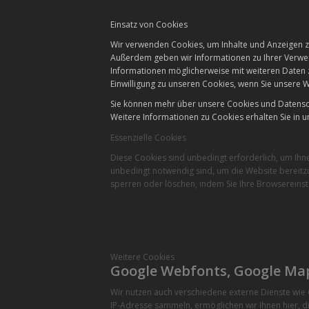
Einsatz von Cookies
Wir verwenden Cookies, um Inhalte und Anzeigen zu
Außerdem geben wir Informationen zu Ihrer Verwen
Informationen möglicherweise mit weiteren Daten 
Einwilligung zu unseren Cookies, wenn Sie unsere W
Sie können mehr über unsere Cookies und Datensch
Weitere Informationen zu Cookies erhalten Sie in u
Essenzielle Cookies
Diese Cookies sind unbedingt erforderlich, um Ihn
unbedingt notwendig sind, um die Website bereitzu
sperren oder löschen, indem Sie Ihre Browsereinst
Weitere Cookies
Google Webfonts, Google Ma
Wir nutzen auch verschiedene externe Dienste wi
IP-Adresse sammeln, ermöglichen wir Ihnen hier, di