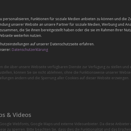
 personalisieren, Funktionen für soziale Medien anbieten zu können und die Zu
dung unserer Website an unsere Partner für soziale Medien, Werbung und Anal
zusammen, die Sie ihnen bereitgestellt haben oder die sie im Rahmen Ihrer Nu
ebseite weiterhin nutzen.
utzeinstellungen auf unserer Datenschutzseite erfahren.
nserer:
Datenschutzerklärung
en die über unsere Webseite verfügbaren Dienste zur Verfügung zu stellen und e
stellen, können Sie sie nicht ablehnen, ohne die Funktionsweise unserer Websei
ellungen ändern und die Sperrung aller Cookies auf dieser Website erzwingen.
ps & Videos
e Google Webfonts, Google Maps und externe Videoanbieter. Da diese Anbiete
ese zu sperren. Bitte beachten Sie, dass dies die Funktionalität und das Ersche