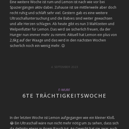
Eine weitere Woche ist rum und Lemon ist nach wie vor bei
Spaziergängen aktiv dabei. Zuhause ist sie mittlerweile aber doch
recht ruhig und schläft sehr viel. Gestern gab es eine weitere
Ultraschalluntersuchung und die Babies sind weiter gewachsen
und alle Herzen schlagen. Ab heute gibt es nun 3 Mahlzeiten und
Welpenfutter für Lemon. Das wird sie sicherlich freuen, da der
Hunger nun immer mehr zu nimmt. Aktuell hat Lemon ein plus von
2,6kg auf der Waage und das wird in den nächsten Wochen
sicherlich noch ein wenig mehr. 😉
4. SEPTEMBER 2023
F-WURF
6TE TRÄCHTIGKEITSWOCHE
In der letzten Woche ist Lemon aufgegangen wie ein kleiner Kloß.
😂 Ein Ultraschall wäre nun nicht mehr nötig um zu sehen, dass sich
da definitiv etwas in ihrem Bauch tut. An Gewicht hat sie zwar auch