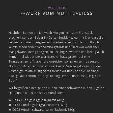
F-WURF
,
ZUCHT
F-WURF VOM NUTHEFLIESS
Nachdem Lemon am Mittwoch Morgen nicht zum Frühstück
erschien, sondern lieber im Garten buddelte, war mir klar dass die
F-chen nicht mehr lang auf sich warten lassen würden. Im Bauch
wurde schon ordentlich Samba getanzt und Platz war wohl eher
Mangelware. Mittags fing sie an unruhig zu werden und bezog auch
immer mal wieder die Wurfkiste. Ich hatte ja sehr auf eine
Taggeburt gehofft, aber die Anzeichen sprachen sehr dagegen.
Noch vor Mitternacht waren zwei kleine Zwerge geboren und der
Rest folgte relativ zügig. Somit freuen wir uns über die 9 kleinen
Zwerge aus Lemon „Kornay Hunting Lemon“ und Bash „Fir green
Bash“.
Wir begrüßen einen gelben Rüden, einen schwarzen Rüden, 2 gelbe
Hündinnen und 5 schwarze Hündinnen.
💙 22:44 Rüde gelb (gelbgrün) mit 410g
❤️ 23:43 Hündin gelb (graurosa) mit 370g
❤️ 00:03 Hündin schwarz (carminlack) mit 380g