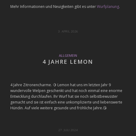
Mehr Informationen und Neuigkeiten gibt es unter
Wurfplanung
.
3. APRIL 2026
ALLGEMEIN
4 JAHRE LEMON
4 Jahre Zitronencharme. 🍋 Lemon hat uns im letzten Jahr 9
wundervolle Welpen geschenkt und hat noch einmal eine enorme
Entwicklung durchlaufen. Ihr Wurf hat sie noch selbstbewusster
gemacht und sie ist einfach eine unkomplizierte und liebenswerte
Hündin. Auf viele weitere gesunde und fröhliche Jahre.😘
27. JULI 2024