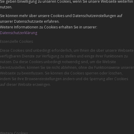
Sie geben Einwilligung zu unseren Cookies, wenn Sie unsere Webseite weiterhin
nutzen.
Sie können mehr über unsere Cookies und Datenschutzeinstellungen auf
unserer Datenschutzseite erfahren.
Weitere Informationen zu Cookies erhalten Sie in unserer:
Datenschutzerklärung
Essenzielle Cookies
Diese Cookies sind unbedingt erforderlich, um Ihnen die über unsere Webseite
verfügbaren Dienste zur Verfügung zu stellen und einige ihrer Funktionen zu
nutzen. Da diese Cookies unbedingt notwendig sind, um die Website
bereitzustellen, können Sie sie nicht ablehnen, ohne die Funktionsweise unserer
Webseite zu beeinflussen. Sie können die Cookies sperren oder löschen,
indem Sie Ihre Browsereinstellungen ändern und die Sperrung aller Cookies
auf dieser Website erzwingen.
Weitere Cookies