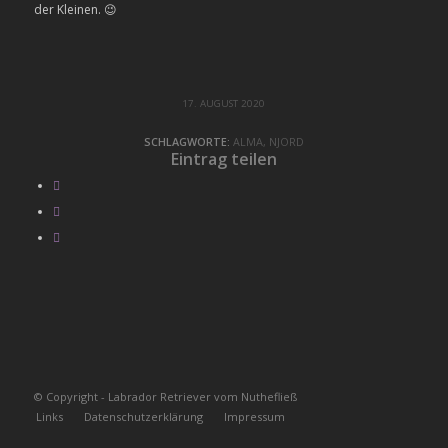
der Kleinen. 😉
17. AUGUST 2020
SCHLAGWORTE:
ALMA
,
NJORD
Eintrag teilen
© Copyright - Labrador Retriever vom Nuthefließ
Links
Datenschutzerklärung
Impressum