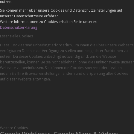
nutzen.
Sie können mehr über unsere Cookies und Datenschutzeinstellungen auf
unserer Datenschutzseite erfahren.
Weitere Informationen zu Cookies erhalten Sie in unserer:
Datenschutzerklärung
Essenzielle Cookies
Diese Cookies sind unbedingt erforderlich, um Ihnen die über unsere Webseite
verfügbaren Dienste zur Verfügung zu stellen und einige ihrer Funktionen zu
nutzen. Da diese Cookies unbedingt notwendig sind, um die Website
bereitzustellen, können Sie sie nicht ablehnen, ohne die Funktionsweise unserer
Webseite zu beeinflussen. Sie können die Cookies sperren oder löschen,
indem Sie Ihre Browsereinstellungen ändern und die Sperrung aller Cookies
auf dieser Website erzwingen.
Weitere Cookies
Google Webfonts, Google Maps & Videos