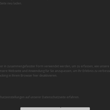
Seite neu laden.
r in zusammengefasster Form verwendet werden, um zu erfassen, wie unsere W
nsere Webseite und Anwendung für Sie anzupassen, um Ihr Erlebnis zu verbesse
cking in Ihrem Browser hier deaktivieren.
utzeinstellungen auf unserer Datenschutzseite erfahren.