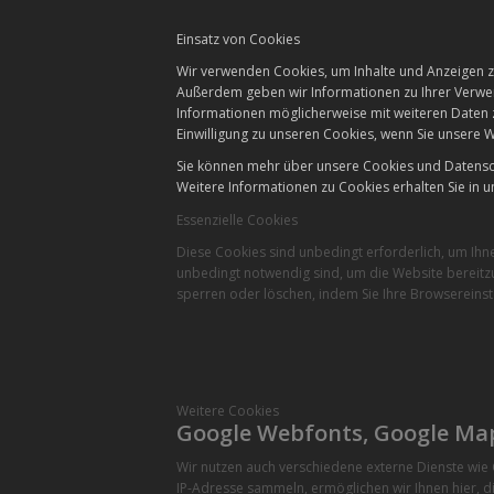
Einsatz von Cookies
Wir verwenden Cookies, um Inhalte und Anzeigen zu
Außerdem geben wir Informationen zu Ihrer Verwen
Informationen möglicherweise mit weiteren Daten 
Einwilligung zu unseren Cookies, wenn Sie unsere W
Sie können mehr über unsere Cookies und Datensch
Weitere Informationen zu Cookies erhalten Sie in u
Essenzielle Cookies
Diese Cookies sind unbedingt erforderlich, um Ihn
unbedingt notwendig sind, um die Website bereitzu
sperren oder löschen, indem Sie Ihre Browsereinst
Weitere Cookies
Google Webfonts, Google Ma
Wir nutzen auch verschiedene externe Dienste wi
IP-Adresse sammeln, ermöglichen wir Ihnen hier, di