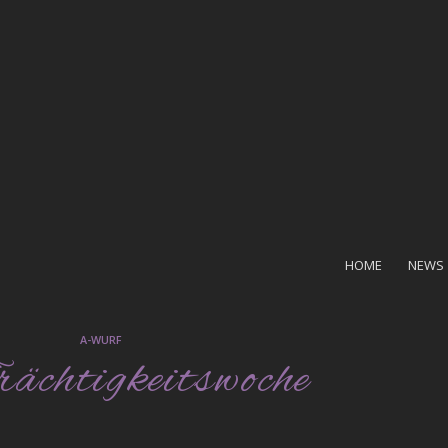
HOME
NEWS
A-WURF
rächtigkeitswoche