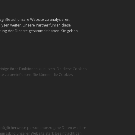
griffe auf unsere Website zu analysieren.
ysen weiter. Unsere Partner führen diese
tzung der Dienste gesammelt haben. Sie geben
inige ihrer Funktionen zu nutzen. Da diese Cookies
te zu beeinflussen. Sie können die Cookies
r möglicherweise personenbezogene Daten wie Ihre
inungsbild unserer Website stark beeinträchtigen