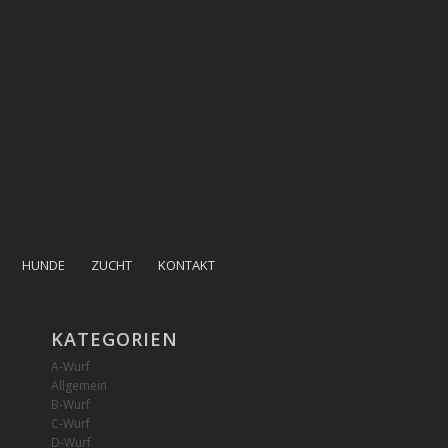
HUNDE
ZUCHT
KONTAKT
KATEGORIEN
A-Wurf
Allgemein
B-Wurf
C-Wurf
D-Wurf