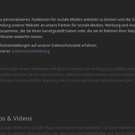
 personalisieren, Funktionen für soziale Medien anbieten zu können und die Zu
dung unserer Website an unsere Partner für soziale Medien, Werbung und Anal
zusammen, die Sie ihnen bereitgestellt haben oder die sie im Rahmen Ihrer Nu
ebseite weiterhin nutzen.
utzeinstellungen auf unserer Datenschutzseite erfahren.
nserer:
Datenschutzerklärung
en die über unsere Webseite verfügbaren Dienste zur Verfügung zu stellen und e
stellen, können Sie sie nicht ablehnen, ohne die Funktionsweise unserer Websei
ellungen ändern und die Sperrung aller Cookies auf dieser Website erzwingen.
ps & Videos
e Google Webfonts, Google Maps und externe Videoanbieter. Da diese Anbiete
ese zu sperren. Bitte beachten Sie, dass dies die Funktionalität und das Ersche