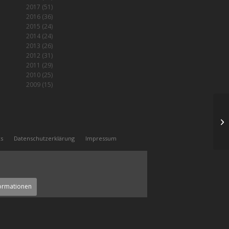
2017
(51)
2016
(36)
2015
(24)
2014
(24)
2013
(26)
2012
(31)
2011
(29)
2010
(25)
2009
(15)
WT
ks
Datenschutzerklärung
Impressum
ormationen