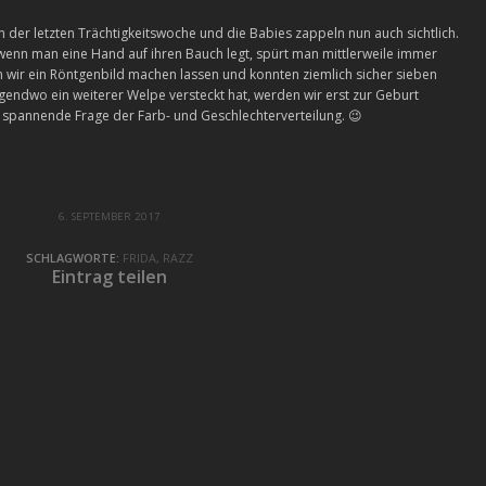
n der letzten Trächtigkeitswoche und die Babies zappeln nun auch sichtlich.
 wenn man eine Hand auf ihren Bauch legt, spürt man mittlerweile immer
en wir ein Röntgenbild machen lassen und konnten ziemlich sicher sieben
rgendwo ein weiterer Welpe versteckt hat, werden wir erst zur Geburt
e spannende Frage der Farb- und Geschlechterverteilung. 😉
6. SEPTEMBER 2017
SCHLAGWORTE:
FRIDA
,
RAZZ
Eintrag teilen