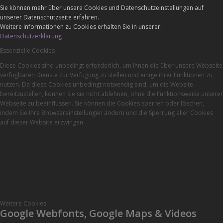
Sie können mehr über unsere Cookies und Datenschutzeinstellungen auf
unserer Datenschutzseite erfahren.
Weitere Informationen zu Cookies erhalten Sie in unserer:
Datenschutzerklärung
Essenzielle Cookies
Diese Cookies sind unbedingt erforderlich, um Ihnen die über unsere Webseite
verfügbaren Dienste zur Verfügung zu stellen und einige ihrer Funktionen zu
nutzen. Da diese Cookies unbedingt notwendig sind, um die Website
bereitzustellen, können Sie sie nicht ablehnen, ohne die Funktionsweise unserer
Webseite zu beeinflussen. Sie können die Cookies sperren oder löschen,
indem Sie Ihre Browsereinstellungen ändern und die Sperrung aller Cookies
auf dieser Website erzwingen.
Weitere Cookies
Google Webfonts, Google Maps & Videos