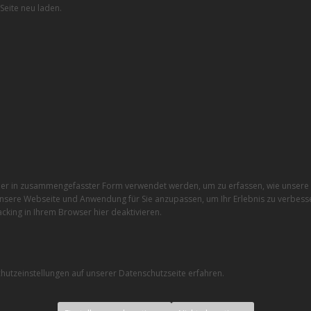
Seite neu laden.
r in zusammengefasster Form verwendet werden, um zu erfassen, wie unsere W
nsere Webseite und Anwendung für Sie anzupassen, um Ihr Erlebnis zu verbesse
cking in Ihrem Browser hier deaktivieren.
utzeinstellungen auf unserer Datenschutzseite erfahren.