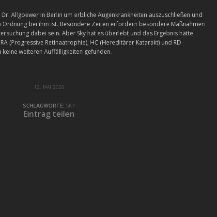
 Dr. Allgoewer in Berlin um erbliche Augenkrankheiten auszuschließen und
 in Ordnung bei ihm ist. Besondere Zeiten erfordern besondere Maßnahmen
ntersuchung dabei sein. Aber Sky hat es überlebt und das Ergebnis hätte
n PRA (Progressive Retinaatrophie), HC (Hereditärer Katarakt) und RD
 keine weiteren Auffälligkeiten gefunden.
12. MAI 2020
SCHLAGWORTE:
SKY
Eintrag teilen