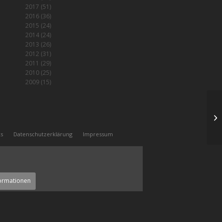
2017
(51)
2016
(36)
2015
(24)
2014
(24)
2013
(26)
2012
(31)
2011
(29)
2010
(25)
2009
(15)
Au
ks
Datenschutzerklärung
Impressum
ormationen