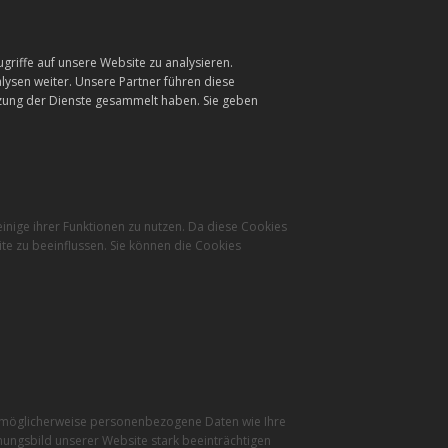
griffe auf unsere Website zu analysieren.
ysen weiter. Unsere Partner führen diese
tzung der Dienste gesammelt haben. Sie geben
inige ihrer Funktionen zu nutzen. Da diese Cookies
te zu beeinflussen. Sie können die Cookies
r möglicherweise personenbezogene Daten wie Ihre
inungsbild unserer Website stark beeinträchtigen