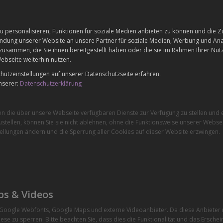
 personalisieren, Funktionen für soziale Medien anbieten zu können und die Zu
dung unserer Website an unsere Partner für soziale Medien, Werbung und Anal
zusammen, die Sie ihnen bereitgestellt haben oder die sie im Rahmen Ihrer Nu
ebseite weiterhin nutzen.
utzeinstellungen auf unserer Datenschutzseite erfahren.
nserer:
Datenschutzerklärung
en die über unsere Webseite verfügbaren Dienste zur Verfügung zu stellen und e
stellen, können Sie sie nicht ablehnen, ohne die Funktionsweise unserer Websei
ellungen ändern und die Sperrung aller Cookies auf dieser Website erzwingen.
ps & Videos
e Google Webfonts, Google Maps und externe Videoanbieter. Da diese Anbiete
ese zu sperren. Bitte beachten Sie, dass dies die Funktionalität und das Ersche