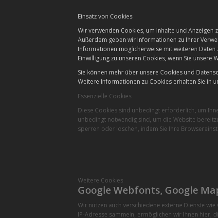
Einsatz von Cookies
Wir verwenden Cookies, um Inhalte und Anzeigen zu
Außerdem geben wir Informationen zu Ihrer Verwen
Informationen möglicherweise mit weiteren Daten 
Einwilligung zu unseren Cookies, wenn Sie unsere W
Sie können mehr über unsere Cookies und Datensch
Weitere Informationen zu Cookies erhalten Sie in u
Essenzielle Cookies
Diese Cookies sind unbedingt erforderlich, um Ihn
unbedingt notwendig sind, um die Website bereitzu
sperren oder löschen, indem Sie Ihre Browsereinst
Weitere Cookies
Google Webfonts, Google Ma
Wir nutzen auch verschiedene externe Dienste wi
IP-Adresse sammeln, ermöglichen wir Ihnen hier, di