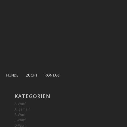
HUNDE
ZUCHT
KONTAKT
KATEGORIEN
A-Wurf
Allgemein
B-Wurf
C-Wurf
D-Wurf