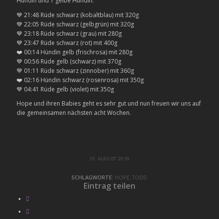
Hündin und 1 gelbe Hündin.
💙
21:48 Rüde schwarz (kobaltblau) mit 320g
💙
22:05 Rüde schwarz (gelbgrün) mit 320g
💙
23:18 Rüde schwarz (grau) mit 280g
💙
23:47 Rüde schwarz (rot) mit 400g
❤️
00:14 Hündin gelb (frischrosa) mit 280g
💙
00:56 Rüde gelb (schwarz) mit 370g
💙
01:11 Rüde schwarz (zinnober) mit 360g
❤️
02:16 Hündin schwarz (rosenrosa) mit 350g
💙
04:41 Rüde gelb (violet) mit 350g
Hope und ihren Babies geht es sehr gut und nun freuen wir uns auf
die gemeinsamen nächsten acht Wochen.
10. AUGUST 2018
SCHLAGWORTE:
HOPE
,
TODD
Eintrag teilen