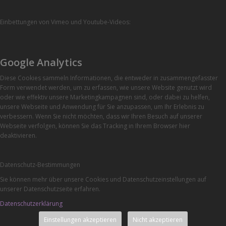
Einbettungen von Vimeo und Youtube-Videos:
Google Analytics
Diese Cookies sammeln Informationen, die entweder in zusammengefasster
Form verwendet werden, um zu erfassen, wie unsere Website genutzt wird
oder wie effektiv unsere Marketingkampagnen sind, oder dabei zu helfen,
unsere Webseite und Anwendung für Sie anzupassen, um Ihr Erlebnis zu
verbessern. Wenn Sie nicht möchten, dass wir Ihren Besuch auf unserer
Webseite verfolgen, können Sie das Tracking in Ihrem Browser hier
deaktivieren.
Datenschutz-Bestimmungen
Sie können mehr über unsere Cookies und Datenschutzeinstellungen auf
unserer Datenschutzseite erfahren.
Datenschutzerklärung
Einstellungen akzeptieren
Nicht akzeptieren