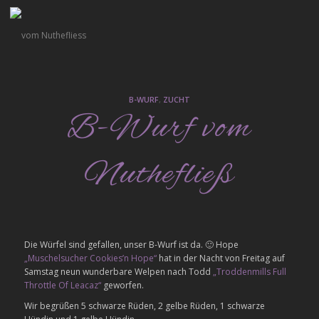
B-WURF
,
ZUCHT
B-Wurf vom
Nuthefließ
Die Würfel sind gefallen, unser B-Wurf ist da. 🙂 Hope
„Muschelsucher Cookies’n Hope“
hat in der Nacht von Freitag auf
Samstag neun wunderbare Welpen nach Todd
„Troddenmills Full
Throttle Of Leacaz“
geworfen.
Wir begrüßen 5 schwarze Rüden, 2 gelbe Rüden, 1 schwarze