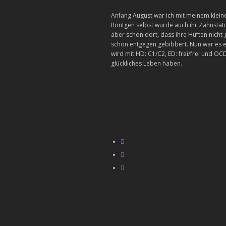
Anfang August war ich mit meinem klein
Röntgen selbst wurde auch ihr Zahnstatus 
aber schon dort, dass ihre Hüften nicht
schön entgegen gebibbert. Nun war es en
wird mit HD: C1/C2, ED: frei/frei und OCD
glückliches Leben haben.