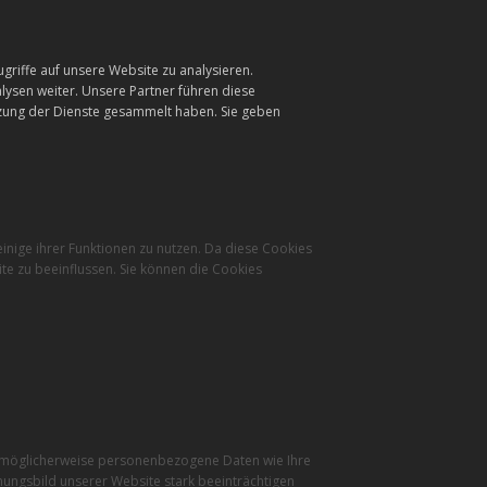
griffe auf unsere Website zu analysieren.
ysen weiter. Unsere Partner führen diese
tzung der Dienste gesammelt haben. Sie geben
inige ihrer Funktionen zu nutzen. Da diese Cookies
te zu beeinflussen. Sie können die Cookies
r möglicherweise personenbezogene Daten wie Ihre
inungsbild unserer Website stark beeinträchtigen