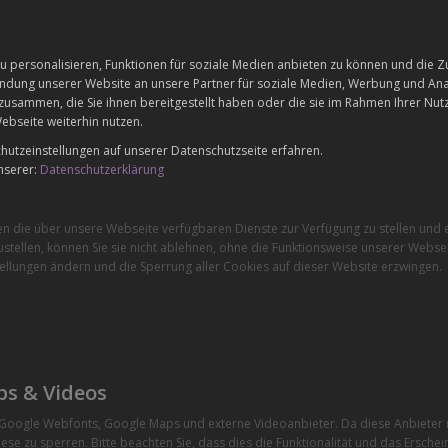
 personalisieren, Funktionen für soziale Medien anbieten zu können und die Zu
dung unserer Website an unsere Partner für soziale Medien, Werbung und Anal
zusammen, die Sie ihnen bereitgestellt haben oder die sie im Rahmen Ihrer Nu
ebseite weiterhin nutzen.
utzeinstellungen auf unserer Datenschutzseite erfahren.
nserer:
Datenschutzerklärung
en die über unsere Webseite verfügbaren Dienste zur Verfügung zu stellen und e
stellen, können Sie sie nicht ablehnen, ohne die Funktionsweise unserer Websei
ellungen ändern und die Sperrung aller Cookies auf dieser Website erzwingen.
ps & Videos
e Google Webfonts, Google Maps und externe Videoanbieter. Da diese Anbiete
ese zu sperren. Bitte beachten Sie, dass dies die Funktionalität und das Ersche