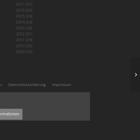
2017
(51)
2016
(36)
2015
(24)
2014
(24)
2013
(26)
2012
(31)
2011
(29)
2010
(25)
2009
(15)
WT
ks
Datenschutzerklärung
Impressum
ormationen