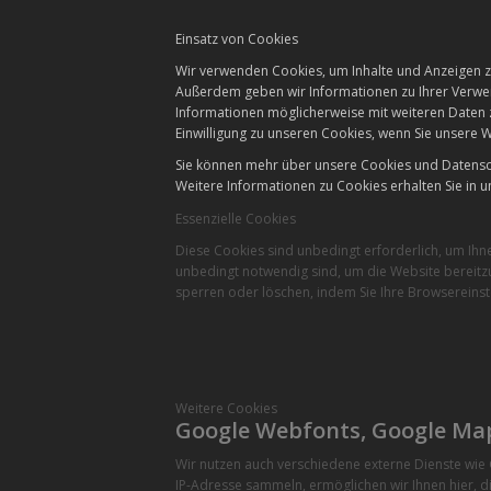
Einsatz von Cookies
Wir verwenden Cookies, um Inhalte und Anzeigen zu
Außerdem geben wir Informationen zu Ihrer Verwen
Informationen möglicherweise mit weiteren Daten 
Einwilligung zu unseren Cookies, wenn Sie unsere W
Sie können mehr über unsere Cookies und Datensch
Weitere Informationen zu Cookies erhalten Sie in u
Essenzielle Cookies
Diese Cookies sind unbedingt erforderlich, um Ihn
unbedingt notwendig sind, um die Website bereitzu
sperren oder löschen, indem Sie Ihre Browsereinst
Weitere Cookies
Google Webfonts, Google Ma
Wir nutzen auch verschiedene externe Dienste wi
IP-Adresse sammeln, ermöglichen wir Ihnen hier, di