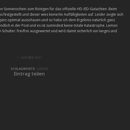
en Sonnenschein zum Röntgen für das offizielle HD-/ED-Gutachten. Beim
festgestellt und dieser wies keinerlei Auffälligkeiten auf. Leider zeigte sich
 ganz optimal ausschauen und so habe ich dem Ergebnis natürlich ganz
dlich in der Post und es ist zumindest keine totale Katastrophe. Lemon
-Schulter: frei/frei ausgewertet und wird damit sicherlich ein langes und
1. OKTOBER 2021
SCHLAGWORTE:
LEMON
Eintrag teilen