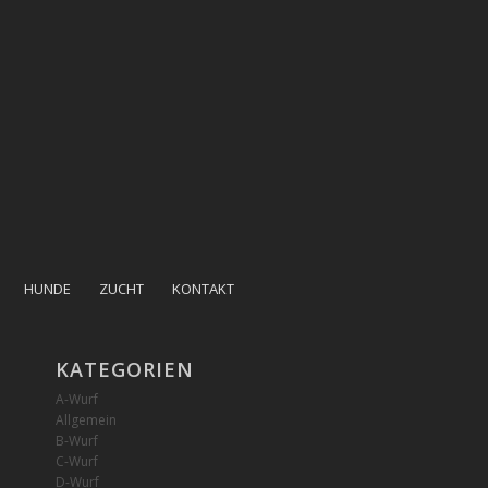
HUNDE
ZUCHT
KONTAKT
KATEGORIEN
A-Wurf
Allgemein
B-Wurf
C-Wurf
D-Wurf