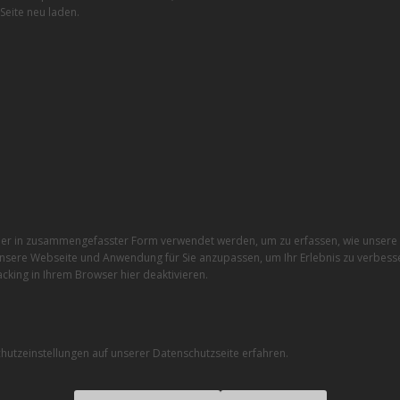
Seite neu laden.
r in zusammengefasster Form verwendet werden, um zu erfassen, wie unsere W
nsere Webseite und Anwendung für Sie anzupassen, um Ihr Erlebnis zu verbesse
cking in Ihrem Browser hier deaktivieren.
utzeinstellungen auf unserer Datenschutzseite erfahren.