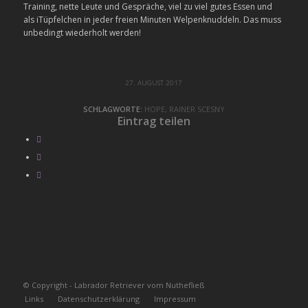
Training, nette Leute und Gespräche, viel zu viel gutes Essen und
als iTüpfelchen in jeder freien Minuten Welpenknuddeln. Das muss
unbedingt wiederholt werden!
27. AUGUST 2017
SCHLAGWORTE:
HOPE
,
RAINER SCESNY
Eintrag teilen
© Copyright - Labrador Retriever vom Nuthefließ
Links
Datenschutzerklärung
Impressum