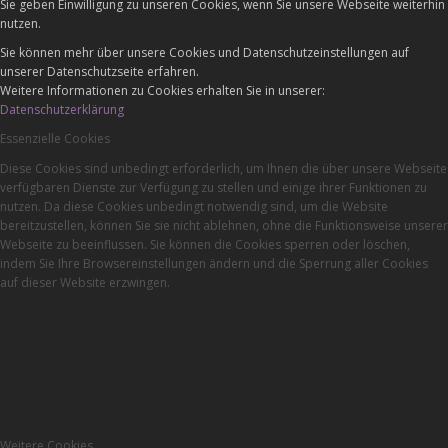
Sie geben Einwilligung zu unseren Cookies, wenn Sie unsere Webseite weiterhin
nutzen.
Sie können mehr über unsere Cookies und Datenschutzeinstellungen auf
unserer Datenschutzseite erfahren.
Weitere Informationen zu Cookies erhalten Sie in unserer:
Datenschutzerklärung
Essenzielle Cookies
Diese Cookies sind unbedingt erforderlich, um Ihnen die über unsere Webseite
verfügbaren Dienste zur Verfügung zu stellen und einige ihrer Funktionen zu
nutzen. Da diese Cookies unbedingt notwendig sind, um die Website
bereitzustellen, können Sie sie nicht ablehnen, ohne die Funktionsweise unserer
Webseite zu beeinflussen. Sie können die Cookies sperren oder löschen,
indem Sie Ihre Browsereinstellungen ändern und die Sperrung aller Cookies
auf dieser Website erzwingen.
Weitere Cookies