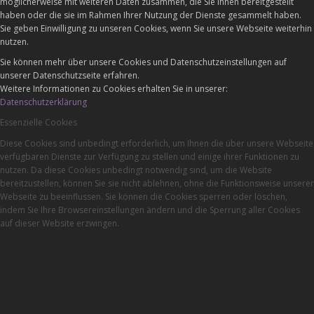
möglicherweise mit weiteren Daten zusammen, die Sie ihnen bereitgestellt
haben oder die sie im Rahmen Ihrer Nutzung der Dienste gesammelt haben.
Sie geben Einwilligung zu unseren Cookies, wenn Sie unsere Webseite weiterhin
nutzen.
Sie können mehr über unsere Cookies und Datenschutzeinstellungen auf
unserer Datenschutzseite erfahren.
Weitere Informationen zu Cookies erhalten Sie in unserer:
Datenschutzerklärung
Essenzielle Cookies
Diese Cookies sind unbedingt erforderlich, um Ihnen die über unsere Webseite
verfügbaren Dienste zur Verfügung zu stellen und einige ihrer Funktionen zu
nutzen. Da diese Cookies unbedingt notwendig sind, um die Website
bereitzustellen, können Sie sie nicht ablehnen, ohne die Funktionsweise unserer
Webseite zu beeinflussen. Sie können die Cookies sperren oder löschen,
indem Sie Ihre Browsereinstellungen ändern und die Sperrung aller Cookies
auf dieser Website erzwingen.